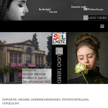
Studio Tjeerd
GA
PRIMAI
NAAR
MENU
DE
INHOUD
EXPOSITIE
,
NIEUWS
,
ONDERSCHEIDINGEN
,
TENTOONSTELLING
,
UITGELICHT