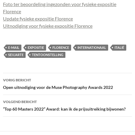
Foto ter beoordeling ingezonden voor fysieke expositie
Florence
Update fysieke expositie Florence
Uitnodiging voor fysieke expositie Florence
E-MAIL
EXPOSITIE
FLORENCE
INTERNATIONAAL
ITALIË
SEI L'ARTE
TENTOONSTELLING
Bericht
VORIG BERICHT
navigatie
Open uitnodiging voor de Muse Photography Awards 2022
VOLGEND BERICHT
“Top 60 Masters 2022” Award: kan ik de prijsuitreiking bijwonen?