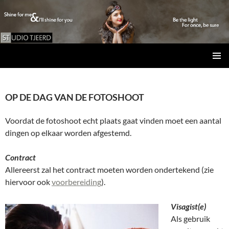
Studio Tjeerd
GA
PRIMAI
NAAR
MENU
DE
OP DE DAG VAN DE FOTOSHOOT
INHOUD
Voordat de fotoshoot echt plaats gaat vinden moet een aantal
dingen op elkaar worden afgestemd.
Contract
Allereerst zal het contract moeten worden ondertekend (zie
hiervoor ook
voorbereiding
).
Visagist(e)
Als gebruik