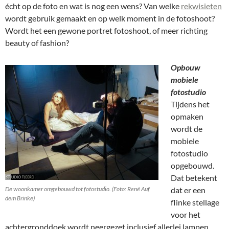
écht op de foto en wat is nog een wens? Van welke
rekwisieten
wordt gebruik gemaakt en op welk moment in de fotoshoot?
Wordt het een gewone portret fotoshoot, of meer richting
beauty of fashion?
Opbouw
mobiele
fotostudio
Tijdens het
opmaken
wordt de
mobiele
fotostudio
opgebouwd.
Dat betekent
De woonkamer omgebouwd tot fotostudio. (Foto: René Auf
dat er een
dem Brinke)
flinke stellage
voor het
achtergronddoek wordt neergezet inclusief allerlei lampen.