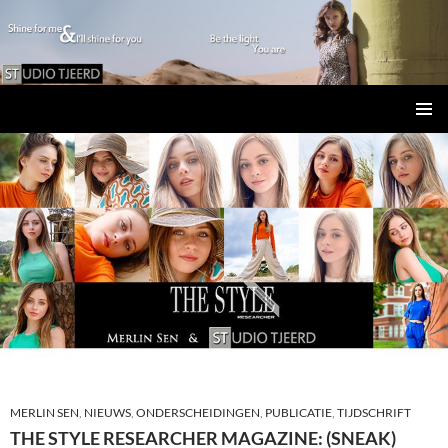
Studio Tjeerd
GA
PRIMAI
NAAR
MENU
DE
INHOUD
MERLIN SEN
,
NIEUWS
,
ONDERSCHEIDINGEN
,
PUBLICATIE
,
TIJDSCHRIFT
THE STYLE RESEARCHER MAGAZINE: (SNEAK)