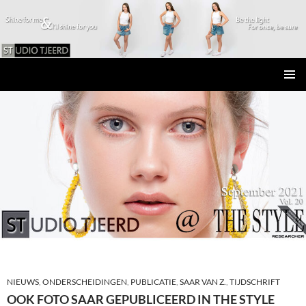
Studio Tjeerd
GA
PRIMAI
NAAR
MENU
DE
INHOUD
NIEUWS
,
ONDERSCHEIDINGEN
,
PUBLICATIE
,
SAAR VAN Z.
,
TIJDSCHRIFT
OOK FOTO SAAR GEPUBLICEERD IN THE STYLE