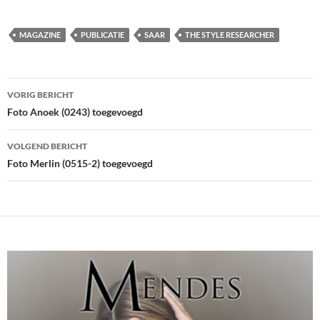
MAGAZINE
PUBLICATIE
SAAR
THE STYLE RESEARCHER
Bericht
VORIG BERICHT
navigatie
Foto Anoek (0243) toegevoegd
VOLGEND BERICHT
Foto Merlin (0515-2) toegevoegd