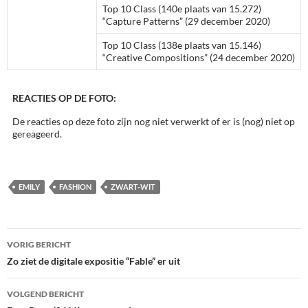
Top 10 Class (140e plaats van 15.272)
“Capture Patterns” (29 december 2020)
Top 10 Class (138e plaats van 15.146)
“Creative Compositions” (24 december 2020)
REACTIES OP DE FOTO:
De reacties op deze foto zijn nog niet verwerkt of er is (nog) niet op
gereageerd.
EMILY
FASHION
ZWART-WIT
Bericht
VORIG BERICHT
navigatie
Zo ziet de digitale expositie “Fable” er uit
VOLGEND BERICHT