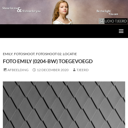
Studio Tjeerd
GA
PRIMAI
NAAR
MENU
DE
INHOUD
EMILY
,
FOTOSHOOT
,
FOTOSHOOT 02
,
LOCATIE
FOTO EMILY (0204-BW) TOEGEVOEGD
AFBEELDING
12 DECEMBER 2020
TJEERD