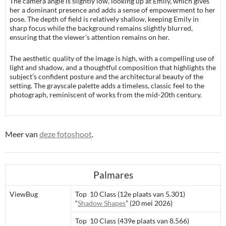
The camera angle is slightly low, looking up at Emily, which gives
her a dominant presence and adds a sense of empowerment to her
pose. The depth of field is relatively shallow, keeping Emily in
sharp focus while the background remains slightly blurred,
ensuring that the viewer’s attention remains on her.
The aesthetic quality of the image is high, with a compelling use of
light and shadow, and a thoughtful composition that highlights the
subject’s confident posture and the architectural beauty of the
setting. The grayscale palette adds a timeless, classic feel to the
photograph, reminiscent of works from the mid-20th century.
Meer van
deze fotoshoot
.
Palmares
ViewBug
Top 10 Class (12e plaats van 5.301)
“
Shadow Shapes
” (20 mei 2026)
Top 10 Class (439e plaats van 8.566)