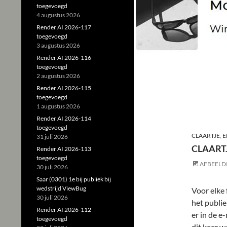
toegevoegd
4 augustus 2026
Render AI 2026-117
toegevoegd
3 augustus 2026
Render AI 2026-116
toegevoegd
2 augustus 2026
Render AI 2026-115
toegevoegd
1 augustus 2026
Render AI 2026-114
toegevoegd
CLAARTJE
,
E
31 juli 2026
CLAARTJ
Render AI 2026-113
toegevoegd
AFBEELD
30 juli 2026
Saar (0301) 1e bij publiek bij
wedstrijd ViewBug
Voor elke
30 juli 2026
het publie
Render AI 2026-112
er in de e
toegevoegd
dit keer w