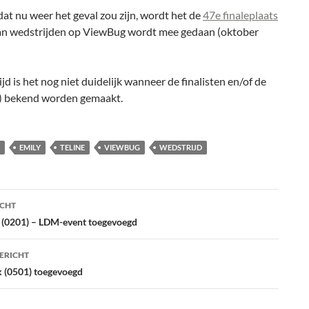
t nu weer het geval zou zijn, wordt het de
47e finaleplaats
aan wedstrijden op ViewBug wordt mee gedaan (oktober
tijd is het nog niet duidelijk wanneer de finalisten en/of de
) bekend worden gemaakt.
EMILY
TELINE
VIEWBUG
WEDSTRIJD
ht
ICHT
atie
 (0201) – LDM-event toegevoegd
ERICHT
 (0501) toegevoegd