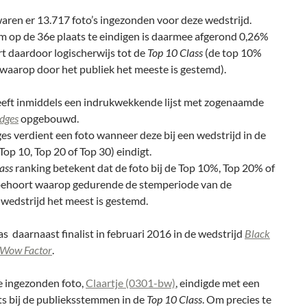
waren er 13.717 foto’s ingezonden voor deze wedstrijd.
m op de 36e plaats te eindigen is daarmee afgerond 0,26%
t daardoor logischerwijs tot de
Top 10 Class
(de top 10%
 waarop door het publiek het meeste is gestemd).
eeft inmiddels een indrukwekkende lijst met zogenaamde
adges
opgebouwd.
s verdient een foto wanneer deze bij een wedstrijd in de
Top 10, Top 20 of Top 30) eindigt.
ass
ranking betekent dat de foto bij de Top 10%, Top 20% of
ehoort waarop gedurende de stemperiode van de
 wedstrijd het meest is gestemd.
s daarnaast finalist in februari 2016 in de wedstrijd
Black
 Wow Factor
.
 ingezonden foto,
Claartje (0301-bw)
, eindigde met een
ts bij de publieksstemmen in de
Top 10 Class
. Om precies te