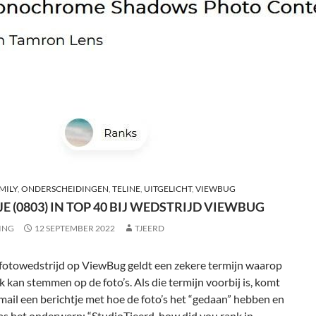
MILY
,
ONDERSCHEIDINGEN
,
TELINE
,
UITGELICHT
,
VIEWBUG
E (0803) IN TOP 40 BIJ WEDSTRIJD VIEWBUG
ING
12 SEPTEMBER 2022
TJEERD
 fotowedstrijd op ViewBug geldt een zekere termijn waarop
k kan stemmen op de foto’s. Als die termijn voorbij is, komt
-mail een berichtje met hoe de foto’s het “gedaan” hebben en
as het onderwerp: “StudioTjeerd, how did you rank in