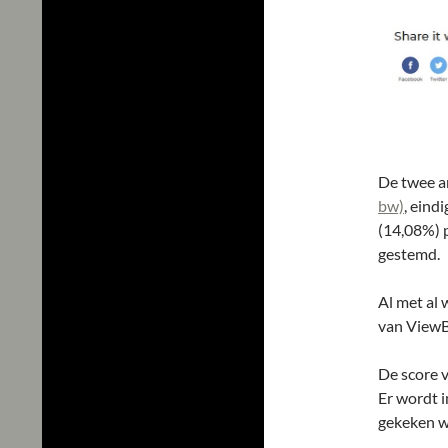
De twee a
bw)
, eind
(14,08%) p
gestemd.
Al met al 
van ViewB
De score v
Er wordt 
gekeken we