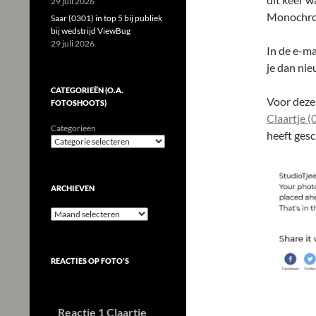
29 juli 2026
Monochro
Saar (0301) in top 5 bij publiek
bij wedstrijd ViewBug
29 juli 2026
In de e-ma
je dan nie
CATEGORIEËN (O.A.
Voor deze 
FOTOSHOOTS)
Claartje (
Categorieën
heeft gesc
ARCHIEVEN
Archieven
REACTIES OP FOTO’S
Reactie 1 Claartje