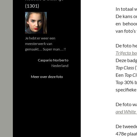
(1301)
In totaal 
De kans o
en behoor
van foto’s
Je hebt er weer een
meesterwerk van
De foto h
gemaakt…. Super man….!!
Trifecta b
Deze badge
Caspario Norberto
Nederland
Top Class
(
Een
Top Cl
Meer over deze foto
Top 30% b
specifieke
De foto wa
and White
De tweede
478e plaa