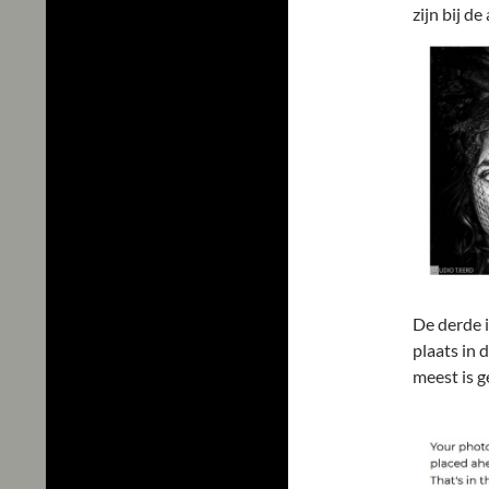
zijn bij d
De derde 
plaats in 
meest is 