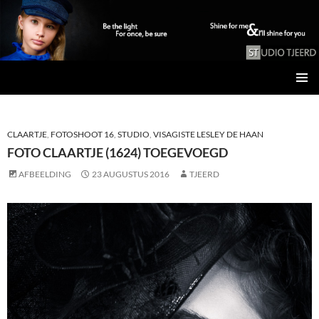
Studio Tjeerd
GA
PRIMAI
NAAR
MENU
DE
INHOUD
CLAARTJE
,
FOTOSHOOT 16
,
STUDIO
,
VISAGISTE LESLEY DE HAAN
FOTO CLAARTJE (1624) TOEGEVOEGD
AFBEELDING
23 AUGUSTUS 2016
TJEERD