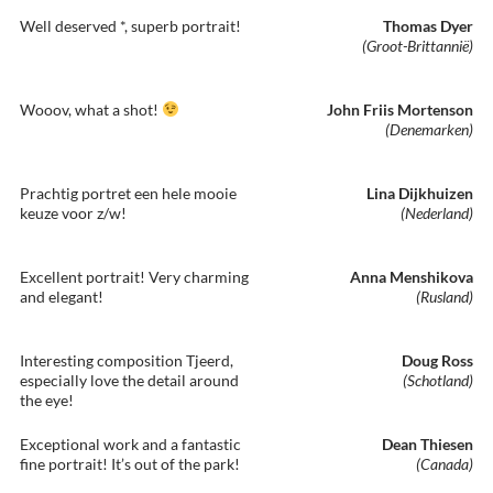
Well deserved *, superb portrait!
Thomas Dyer
(Groot-Brittannië)
Wooov, what a shot!
John Friis Mortenson
(Denemarken)
Prachtig portret een hele mooie
Lina Dijkhuizen
keuze voor z/w!
(Nederland)
Excellent portrait! Very charming
Anna Menshikova
and elegant!
(Rusland)
Interesting composition Tjeerd,
Doug Ross
especially love the detail around
(Schotland)
the eye!
Exceptional work and a fantastic
Dean Thiesen
fine portrait! It’s out of the park!
(Canada)