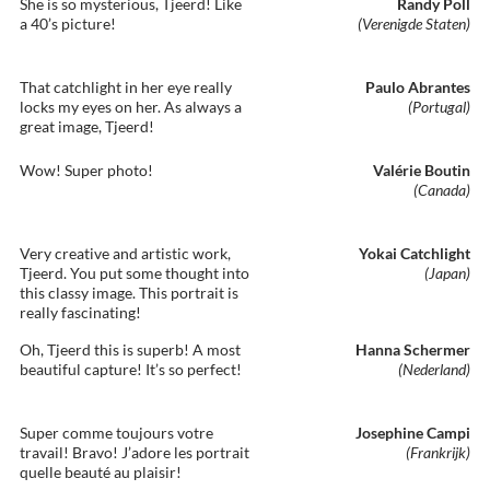
She is so mysterious, Tjeerd! Like
Randy Poll
a 40’s picture!
(Verenigde Staten)
That catchlight in her eye really
Paulo Abrantes
locks my eyes on her. As always a
(Portugal)
great image, Tjeerd!
Wow! Super photo!
Valérie Boutin
(Canada)
Very creative and artistic work,
Yokai Catchlight
Tjeerd. You put some thought into
(Japan)
this classy image. This portrait is
really fascinating!
Oh, Tjeerd this is superb! A most
Hanna Schermer
beautiful capture! It’s so perfect!
(Nederland)
Super comme toujours votre
Josephine Campi
travail! Bravo! J’adore les portrait
(Frankrijk)
quelle beauté au plaisir!