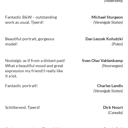
(Nederland)
Fantastic B&W – outstanding
Michael Sturgeon
work as usual, Tjeerd!
(Verenigde Staten)
Beautiful portrait, gorgeous
Dan Leszek Kołudzki
model!
(Polen)
Nostalgic as if from a distant past!
Sven Olav Vahlenkamp
What a beautiful mood and great
(Noorwegen)
expression my friend!I really like
it a lot.
Fantastic portrait!
Charles Landis
(Verenigde Staten)
Schitterend, Tjeerd!
Dirk Noort
(Canada)