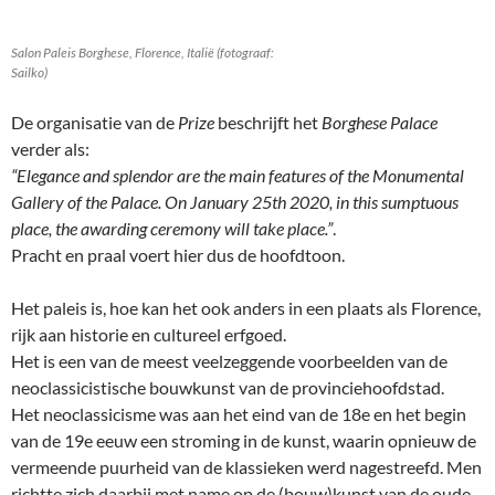
Salon Paleis Borghese, Florence, Italië (fotograaf:
Sailko)
De organisatie van de
Prize
beschrijft het
Borghese Palace
verder als:
“Elegance and splendor are the main features of the Monumental
Gallery of the Palace. On January 25th 2020, in this sumptuous
place, the awarding ceremony will take place.”
.
Pracht en praal voert hier dus de hoofdtoon.
Het paleis is, hoe kan het ook anders in een plaats als Florence,
rijk aan historie en cultureel erfgoed.
Het is een van de meest veelzeggende voorbeelden van de
neoclassicistische bouwkunst van de provinciehoofdstad.
Het neoclassicisme was aan het eind van de 18e en het begin
van de 19e eeuw een stroming in de kunst, waarin opnieuw de
vermeende puurheid van de klassieken werd nagestreefd. Men
richtte zich daarbij met name op de (bouw)kunst van de oude