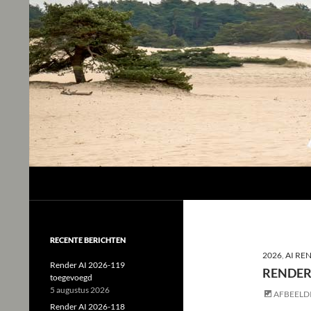
Studio Tjeerd
Shine for me and I'll shine for you
RECENTE BERICHTEN
2026
,
AI RE
Render AI 2026-119
RENDER
toegevoegd
5 augustus 2026
AFBEELD
Render AI 2026-118