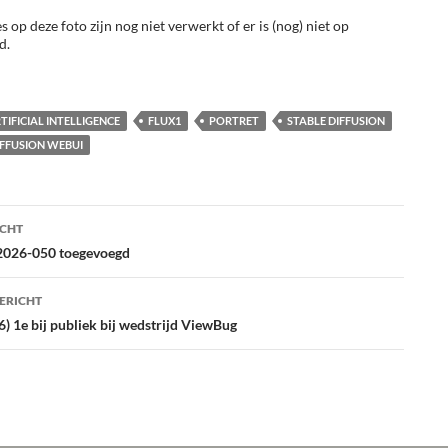
s op deze foto zijn nog niet verwerkt of er is (nog) niet op
d.
TIFICIAL INTELLIGENCE
FLUX1
PORTRET
STABLE DIFFUSION
IFFUSION WEBUI
ht
ICHT
atie
2026-050 toegevoegd
ERICHT
6) 1e bij publiek bij wedstrijd ViewBug