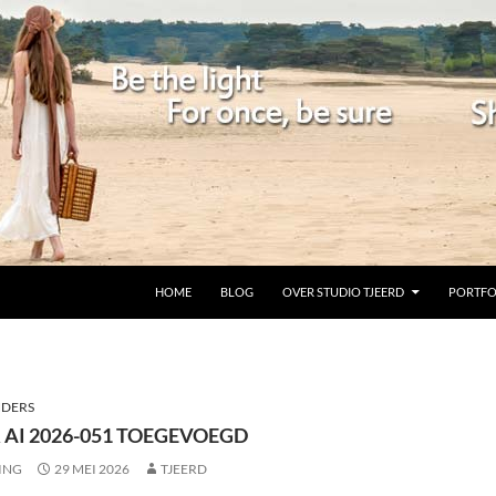
GA NAAR DE INHOUD
HOME
BLOG
OVER STUDIO TJEERD
PORTFO
NDERS
 AI 2026-051 TOEGEVOEGD
ING
29 MEI 2026
TJEERD