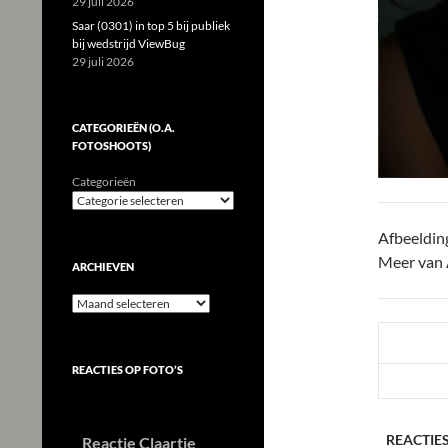
29 juli 2026
Saar (0301) in top 5 bij publiek
bij wedstrijd ViewBug
29 juli 2026
CATEGORIEËN (O.A.
FOTOSHOOTS)
Categorieën
Afbeeldin
Meer van 
ARCHIEVEN
Archieven
REACTIES OP FOTO’S
REACTIES
Reactie Claartje