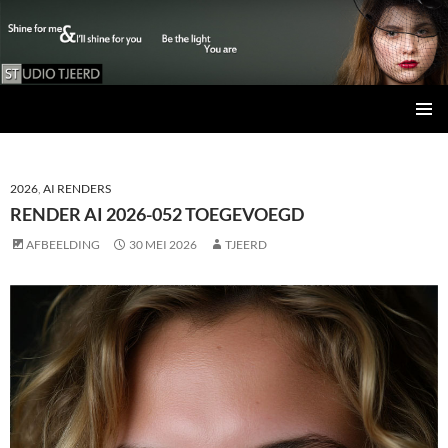
Studio Tjeerd
GA
PRIMAI
NAAR
MENU
DE
INHOUD
2026
,
AI RENDERS
RENDER AI 2026-052 TOEGEVOEGD
AFBEELDING
30 MEI 2026
TJEERD