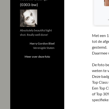
(0303-bw)
Absolutely beautiful tight
shot. Really well done!
Met een 1e
tot de afg
Harry Gordon Bisel
gestemd.
Verenigde Staten
Daarmee v
Meer over deze foto
De foto b
weten te 
Deze badge
Top Class 
Een Top Cl
of Top 30
specifieke