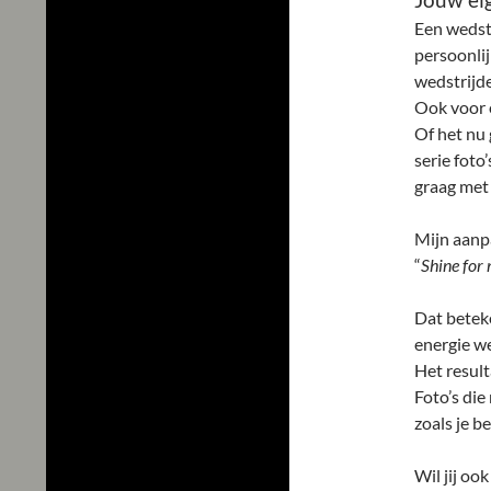
Jouw ei
Een wedstr
persoonlij
wedstrijd
Ook voor 
Of het nu 
serie foto’
graag met 
Mijn aanpa
“
Shine for 
Dat beteke
energie we
Het result
Foto’s die
zoals je be
Wil jij ook