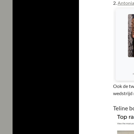
2.
Antonia
Ook de tw
wedstrijd 
Teline b