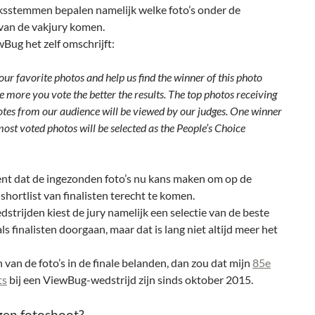
ksstemmen bepalen namelijk welke foto’s onder de
van de vakjury komen.
Bug het zelf omschrijft:
our favorite photos and help us find the winner of this photo
e more you vote the better the results. The top photos receiving
otes from our audience will be viewed by our judges. One winner
most voted photos will be selected as the People’s Choice
ent dat de ingezonden foto’s nu kans maken om op de
shortlist van finalisten terecht te komen.
edstrijden kiest de jury namelijk een selectie van de beste
 als finalisten doorgaan, maar dat is lang niet altijd meer het
van de foto’s in de finale belanden, dan zou dat mijn
85e
ts
bij een ViewBug-wedstrijd zijn sinds oktober 2015.