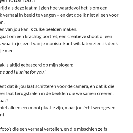
gen fotoshoot?
ijd als deze laat mij zien hoe waardevol het is om een
k verhaal in beeld te vangen – en dat doe ik niet alleen voor
en.
en van jou kan ik zulke beelden maken.
gaat om een krachtig portret, een creatieve shoot of een
s waarin je jezelf van je mooiste kant wilt laten zien, ik denk
je mee.
k is altijd gebaseerd op mijn slogan:
me and I’ll shine for you.
”
nt dat ik jou laat schitteren voor de camera, en dat ik die
er laat terugstralen in de beelden die we samen creëren.
aat?
 niet alleen een mooi plaatje zijn, maar jou écht weergeven
nt.
 foto’s die een verhaal vertellen, en die misschien zelfs