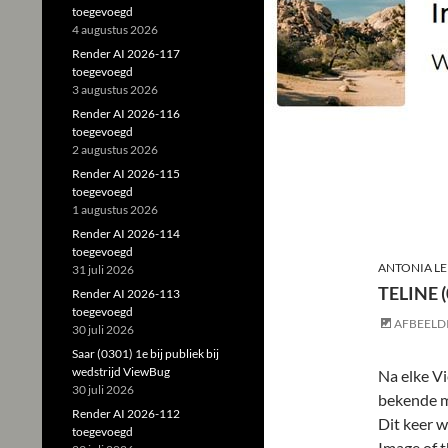
toegevoegd
4 augustus 2026
Render AI 2026-117
toegevoegd
3 augustus 2026
Render AI 2026-116
toegevoegd
2 augustus 2026
Render AI 2026-115
toegevoegd
1 augustus 2026
Render AI 2026-114
toegevoegd
ANTONIA LE
31 juli 2026
TELINE 
Render AI 2026-113
toegevoegd
AFBEELD
30 juli 2026
Saar (0301) 1e bij publiek bij
wedstrijd ViewBug
Na elke V
30 juli 2026
bekende m
Render AI 2026-112
Dit keer w
toegevoegd
Image of 