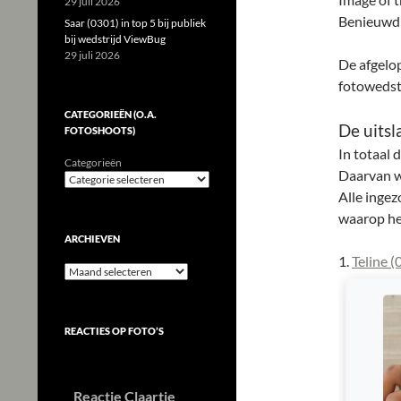
29 juli 2026
Benieuwd n
Saar (0301) in top 5 bij publiek
bij wedstrijd ViewBug
29 juli 2026
De afgelo
fotowedst
CATEGORIEËN (O.A.
De uits
FOTOSHOOTS)
In totaal 
Categorieën
Daarvan w
Alle ingez
waarop he
ARCHIEVEN
1.
Teline (
Archieven
REACTIES OP FOTO’S
Reactie Claartje