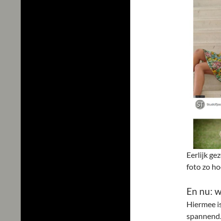
Eerlijk ge
foto zo ho
En nu: w
Hiermee i
spannend