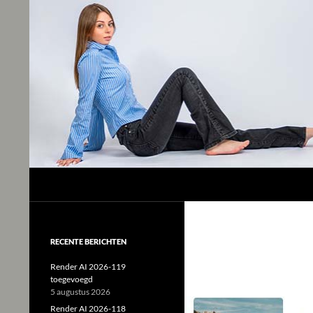
Studio Tjeerd
Shine for me and I'll shine for you
RECENTE BERICHTEN
Render AI 2026-119
toegevoegd
5 augustus 2026
Render AI 2026-118