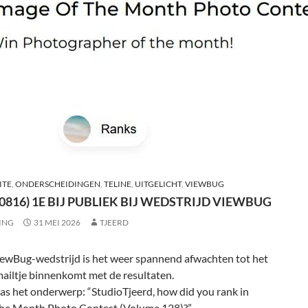
ITE
,
ONDERSCHEIDINGEN
,
TELINE
,
UITGELICHT
,
VIEWBUG
(0816) 1E BIJ PUBLIEK BIJ WEDSTRIJD VIEWBUG
ING
31 MEI 2026
TJEERD
iewBug-wedstrijd is het weer spannend afwachten tot het
ailtje binnenkomt met de resultaten.
as het onderwerp: “StudioTjeerd, how did you rank in
the Month Photo Contest (Volume 128)?”.