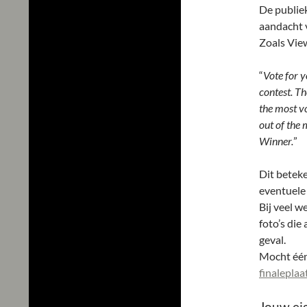
De publie
aandacht 
Zoals View
“
Vote for y
contest. Th
the most v
out of the 
Winner.
”
Dit betek
eventuele 
Bij veel w
foto’s die
geval.
Mocht één 
finaleplaa