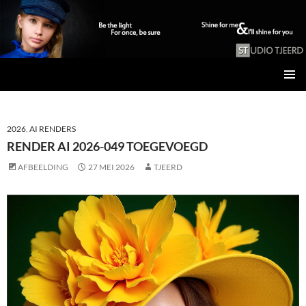
Studio Tjeerd
GA
PRIMAI
NAAR
MENU
DE
INHOUD
2026
,
AI RENDERS
RENDER AI 2026-049 TOEGEVOEGD
AFBEELDING
27 MEI 2026
TJEERD