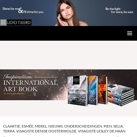
Studio Tjeerd
GA
PRIMAI
NAAR
MENU
DE
INHOUD
CLAARTJE
,
ESMÉE
,
MEREL
,
NIEUWS
,
ONDERSCHEIDINGEN
,
PIEN
,
SELIA
,
TERRA
,
VISAGISTE DENISE OOSTERWOLDE
,
VISAGISTE LESLEY DE HAAN