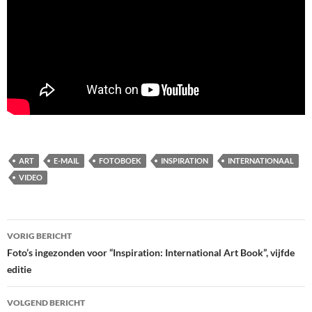
ART
E-MAIL
FOTOBOEK
INSPIRATION
INTERNATIONAAL
VIDEO
Bericht
VORIG BERICHT
navigatie
Foto’s ingezonden voor “Inspiration: International Art Book”, vijfde
editie
VOLGEND BERICHT