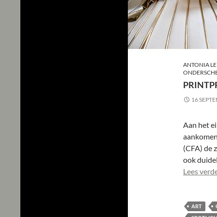
ANTONIA LE
ONDERSCHE
PRINTP
16 SEPT
Aan het ei
aankome
(CFA) de 
ook duidel
Lees verd
ART