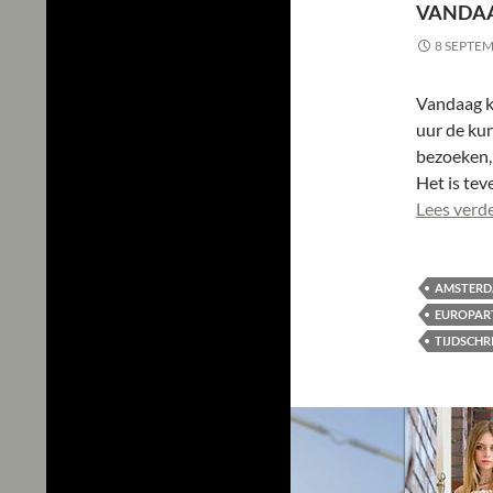
VANDAA
8 SEPTE
Vandaag k
uur de ku
bezoeken, 
Het is tev
Lees verd
AMSTER
EUROPART
TIJDSCHR