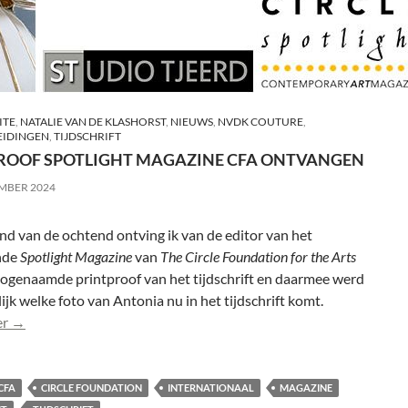
ITE
,
NATALIE VAN DE KLASHORST
,
NIEUWS
,
NVDK COUTURE
,
IDINGEN
,
TIJDSCHRIFT
ROOF SPOTLIGHT MAGAZINE CFA ONTVANGEN
EMBER 2024
nd van de ochtend ontving ik van de editor van het
nde
Spotlight Magazine
van
The Circle Foundation for the Arts
zogenaamde printproof van het tijdschrift en daarmee werd
ijk welke foto van Antonia nu in het tijdschrift komt.
Printproof Spotlight Magazine CFA ontvangen
er
→
CFA
CIRCLE FOUNDATION
INTERNATIONAAL
MAGAZINE