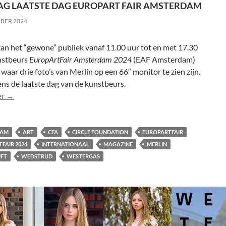
G LAATSTE DAG EUROPART FAIR AMSTERDAM
MBER 2024
an het “gewone” publiek vanaf 11.00 uur tot en met 17.30
nstbeurs
EuropArtFair Amsterdam 2024
(EAF Amsterdam)
waar drie foto’s van Merlin op een 66″ monitor te zien zijn.
ens de laatste dag van de kunstbeurs.
Vandaag laatste dag EuropArt Fair Amsterdam
er
→
DAM
ART
CFA
CIRCLE FOUNDATION
EUROPARTFAIR
FAIR 2024
INTERNATIONAAL
MAGAZINE
MERLIN
IFT
WEDSTRIJD
WESTERGAS