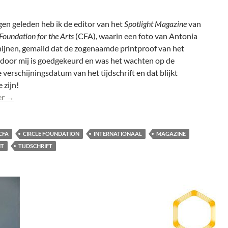
en geleden heb ik de editor van het
Spotlight Magazine
van
Foundation for the Arts
(CFA), waarin een foto van Antonia
hijnen, gemaild dat de zogenaamde printproof van het
t door mij is goedgekeurd en was het wachten op de
e verschijningsdatum van het tijdschrift en dat blijkt
 zijn!
Spotlight Magazine Issue 38 met foto Antonia uitgekomen
er
→
CFA
CIRCLE FOUNDATION
INTERNATIONAAL
MAGAZINE
HT
TIJDSCHRIFT