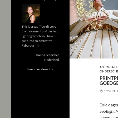
This is great, Tjeerd! Love
the movement and perfect
lighting which you have
captured so perfectly!
Fabulous!!!!
Hanna Schermer
Nederland
ANTONIA LE
Meer over deze foto
ONDERSCHE
PRINTP
GOEDG
19 SEPT
Drie dage
Spotlight 
zogenaamde