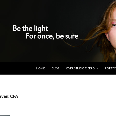
GA NAAR DE INHOUD
HOME
BLOG
OVER STUDIO TJEERD
PORTFO
even: CFA