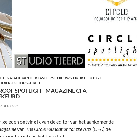
ITE
,
NATALIE VAN DE KLASHORST
,
NIEUWS
,
NVDK COUTURE
,
IDINGEN
,
TIJDSCHRIFT
ROOF SPOTLIGHT MAGAZINE CFA
EKEURD
EMBER 2024
n geleden ontving ik van de editor van het aankomende
Magazine
van
The Circle Foundation for the Arts
(CFA) de
 printproof van het tijdschrift.