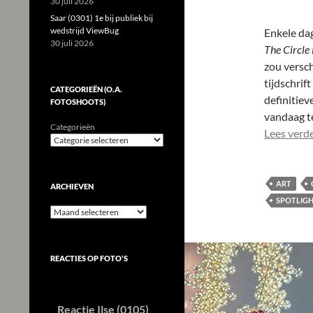
30 juli 2026
Saar (0301) 1e bij publiek bij
wedstrijd ViewBug
Enkele dag
30 juli 2026
The Circle 
zou versc
tijdschrif
CATEGORIEËN (O.A.
definitiev
FOTOSHOOTS)
vandaag te
Categorieën
Lees verd
ART
ARCHIEVEN
SPOTLIG
Archieven
REACTIES OP FOTO’S
Reactie Ilse (0105)