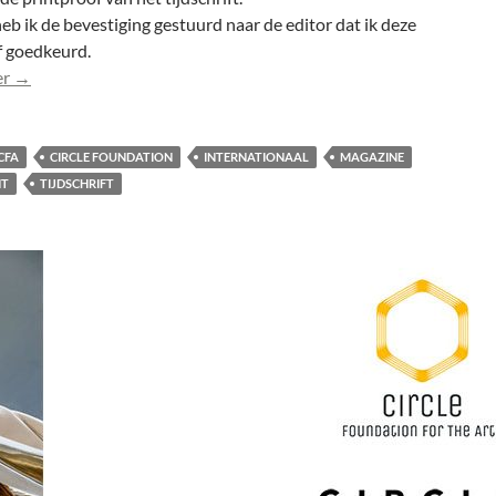
b ik de bevestiging gestuurd naar de editor dat ik deze
f goedkeurd.
Printproof Spotlight Magazine CFA goedgekeurd
er
→
CFA
CIRCLE FOUNDATION
INTERNATIONAAL
MAGAZINE
HT
TIJDSCHRIFT