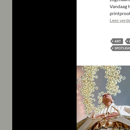
Vandaag he
printproo
Lees verd
ART
SPOTLIG