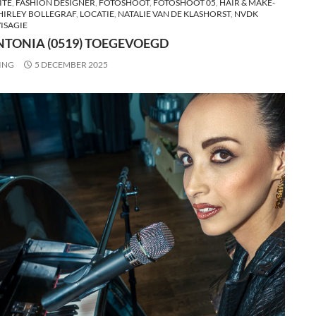
ITE
,
FASHION DESIGNER
,
FOTOSHOOT
,
FOTOSHOOT 05
,
HAIR & MAKE-
SHIRLEY BOLLEGRAF
,
LOCATIE
,
NATALIE VAN DE KLASHORST
,
NVDK
ISAGIE
NTONIA (0519) TOEGEVOEGD
ING
5 DECEMBER 2025