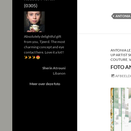
(0305)
ANTONIA
Absolutely delightful gift
from you, Tjeerd. The most
charming concept and eye
ANTONIA LE
contact here. Love it a lot!!
UP ARTIST 
COUTURE
,
V
FOTO A
Sherin Atrouni
Libanon
AFBEELD
Meer over deze foto