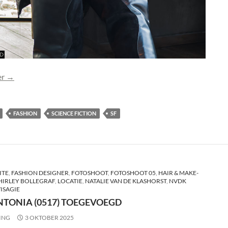
Foto Antonia (0518) toegevoegd
er
→
FASHION
SCIENCE FICTION
SF
ITE
,
FASHION DESIGNER
,
FOTOSHOOT
,
FOTOSHOOT 05
,
HAIR & MAKE-
SHIRLEY BOLLEGRAF
,
LOCATIE
,
NATALIE VAN DE KLASHORST
,
NVDK
ISAGIE
NTONIA (0517) TOEGEVOEGD
ING
3 OKTOBER 2025