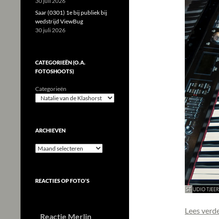
30 juli 2026
Saar (0301) 1e bij publiek bij
wedstrijd ViewBug
30 juli 2026
CATEGORIEËN (O.A.
FOTOSHOOTS)
Categorieën
ARCHIEVEN
Archieven
REACTIES OP FOTO’S
Lees verd
Reactie Merlin