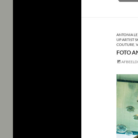
ANTONIA LE
UP ARTIST 
COUTURE
,
V
FOTO A
AFBEELD