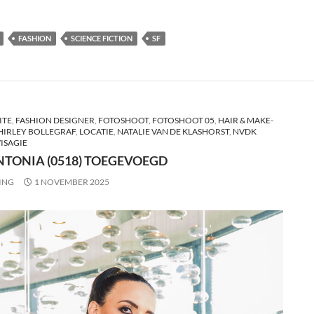
FASHION
SCIENCE FICTION
SF
ITE
,
FASHION DESIGNER
,
FOTOSHOOT
,
FOTOSHOOT 05
,
HAIR & MAKE-
SHIRLEY BOLLEGRAF
,
LOCATIE
,
NATALIE VAN DE KLASHORST
,
NVDK
ISAGIE
NTONIA (0518) TOEGEVOEGD
ING
1 NOVEMBER 2025