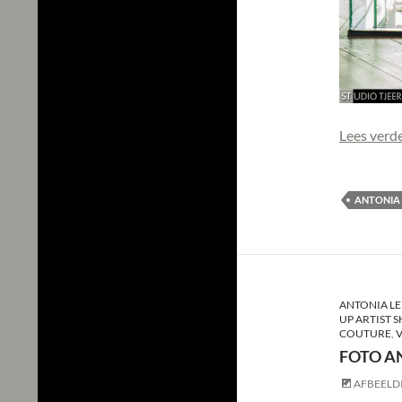
Lees verd
ANTONIA
ANTONIA LE
UP ARTIST 
COUTURE
,
V
FOTO A
AFBEELD