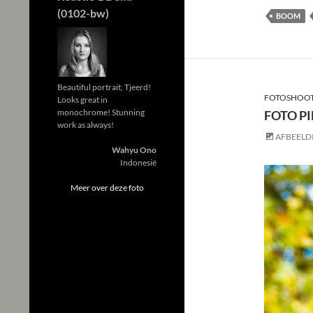
(0102-bw)
BOOM
Beautiful portrait, Tjeerd!
FOTOSHOOT
Looks great in
monochrome! Stunning
FOTO PI
work as always!
AFBEELD
Wahyu Ono
Indonesië
Meer over deze foto