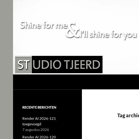
Studio Tjeerd
Shine for me and I'll shine for you
RECENTE BERICHTEN
Tag arch
Render AI 2026-121
toegevoegd
7 augustus 2026
Render AI 2026-120