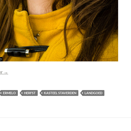
Foto Pien (0708) toegevoegd
er
→
ERMELO
HERFST
KASTEEL STAVERDEN
LANDGOED