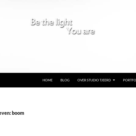
GA NAAR DE INHOUD
HOME
BLOG
OVER STUDIO TJEERD
PORTFO
ieven: boom