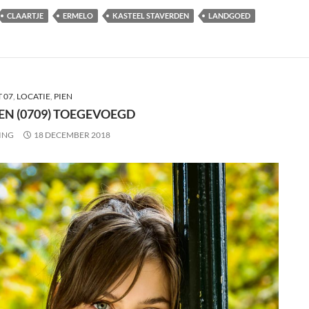
CLAARTJE
ERMELO
KASTEEL STAVERDEN
LANDGOED
 07
,
LOCATIE
,
PIEN
EN (0709) TOEGEVOEGD
ING
18 DECEMBER 2018