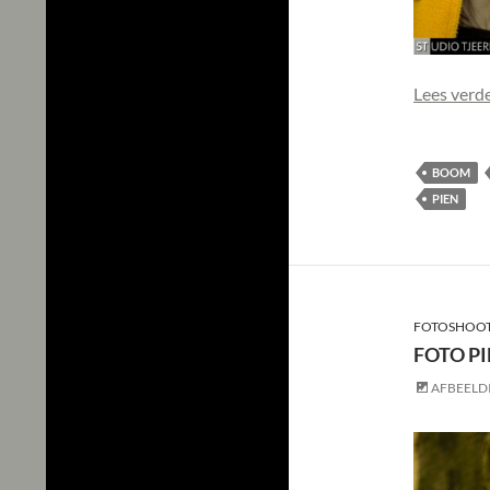
Lees verd
BOOM
PIEN
FOTOSHOOT
FOTO PI
AFBEELD