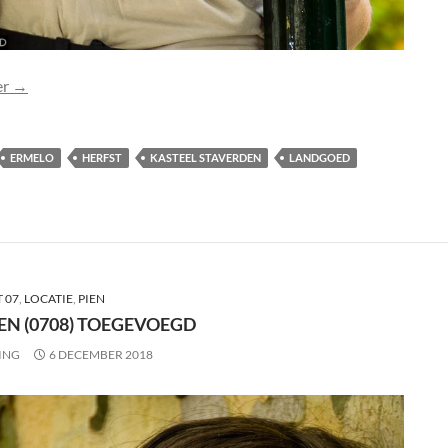
Foto Pien (0709) toegevoegd
er
→
ERMELO
HERFST
KASTEEL STAVERDEN
LANDGOED
 07
,
LOCATIE
,
PIEN
EN (0708) TOEGEVOEGD
ING
6 DECEMBER 2018