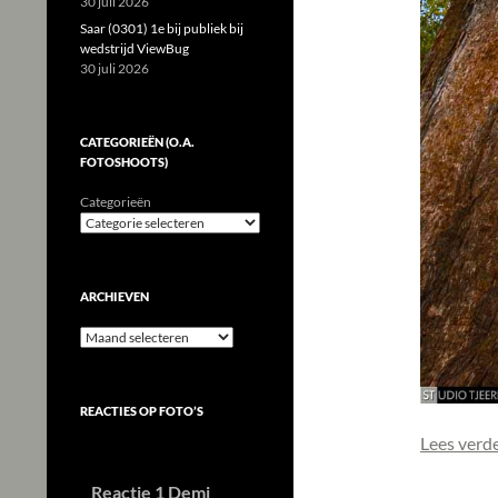
30 juli 2026
Saar (0301) 1e bij publiek bij
wedstrijd ViewBug
30 juli 2026
CATEGORIEËN (O.A.
FOTOSHOOTS)
Categorieën
ARCHIEVEN
Archieven
REACTIES OP FOTO’S
Lees verd
Reactie 1 Demi