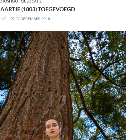
OTOSHOOT 18
,
LOCATIE
AARTJE (1803) TOEGEVOEGD
ING
27 DECEMBER 2018