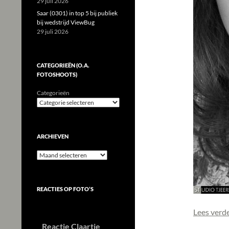
29 juli 2026
Saar (0301) in top 5 bij publiek
bij wedstrijd ViewBug
29 juli 2026
CATEGORIEËN (O.A.
FOTOSHOOTS)
Categorieën
ARCHIEVEN
Archieven
REACTIES OP FOTO’S
Lees verd
Reactie Claartje