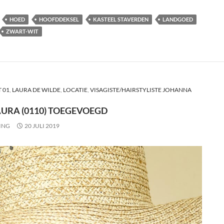
HOED
HOOFDDEKSEL
KASTEEL STAVERDEN
LANDGOED
ZWART-WIT
 01
,
LAURA DE WILDE
,
LOCATIE
,
VISAGISTE/HAIRSTYLISTE JOHANNA
AURA (0110) TOEGEVOEGD
ING
20 JULI 2019