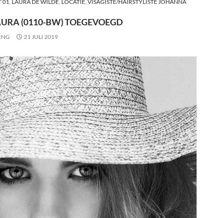
 01
,
LAURA DE WILDE
,
LOCATIE
,
VISAGISTE/HAIRSTYLISTE JOHANNA
AURA (0110-BW) TOEGEVOEGD
ING
21 JULI 2019