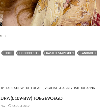
Foto Laura (0110) toegevoegd
er
→
HOED
HOOFDDEKSEL
KASTEEL STAVERDEN
LANDGOED
 01
,
LAURA DE WILDE
,
LOCATIE
,
VISAGISTE/HAIRSTYLISTE JOHANNA
AURA (0109-BW) TOEGEVOEGD
ING
16 JULI 2019