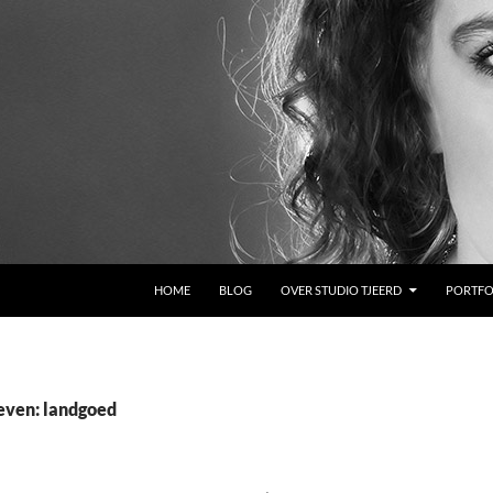
GA NAAR DE INHOUD
HOME
BLOG
OVER STUDIO TJEERD
PORTFO
even: landgoed