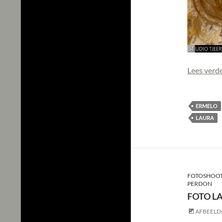
Lees verd
ERMELO
LAURA
FOTOSHOOT
PERDON
FOTO L
AFBEELD