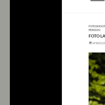
FOTOSHOOT
PERDON
FOTO L
AFBEELD