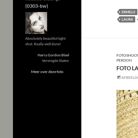
(0303-bw)
ERMELO
LAURA
Absolutely beautiful tight
shot. Really well done!
Harry Gordon Bisel
FOTOSHOOT
PERDON
Verenigde Staten
FOTO L
Meer over deze foto
AFBEELD