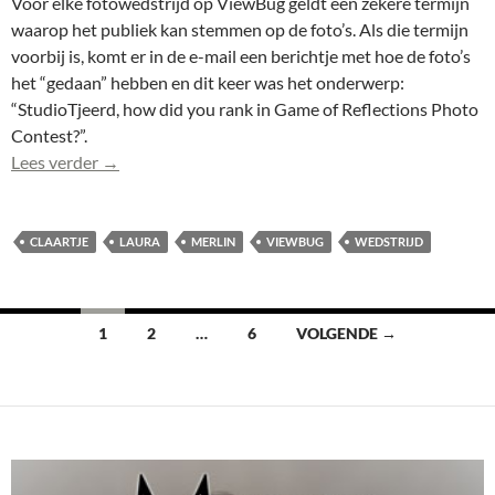
Voor elke fotowedstrijd op ViewBug geldt een zekere termijn
waarop het publiek kan stemmen op de foto’s. Als die termijn
voorbij is, komt er in de e-mail een berichtje met hoe de foto’s
het “gedaan” hebben en dit keer was het onderwerp:
“StudioTjeerd, how did you rank in Game of Reflections Photo
Contest?”.
Laura (0205) in Top 65 bij publiek wedstrijd ViewBu
Lees verder
→
CLAARTJE
LAURA
MERLIN
VIEWBUG
WEDSTRIJD
Berichten
1
2
…
6
VOLGENDE →
navigatie