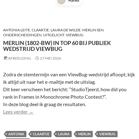
ANTONIA LEITE
,
CLAARTJE
,
LAURA DE WILDE
,
MERLIN SEN
,
ONDERSCHEIDINGEN
,
UITGELICHT
,
VIEWBUG
MERLIN (1802-BW) IN TOP 60 BIJ PUBLIEK
WEDSTRIJD VIEWBUG
AFBEELDING
27 MEI 2026
Zodra de stemtermijn van een ViewBug-wedstrijd afloopt, kijk
ik altijd uit naar het e-mailtje met de uitslag.
Dit keer verscheen het bericht: “StudioTjeerd, how did you
rank in Frames in Monochrome Photo Contest?”.
In deze blog deel ik graag de resultaten.
Merlin (1802-bw) in top 60 bij publiek wedstrijd V
Lees verder
→
ANTONIA
CLAARTJE
LAURA
MERLIN
VIEWBUG