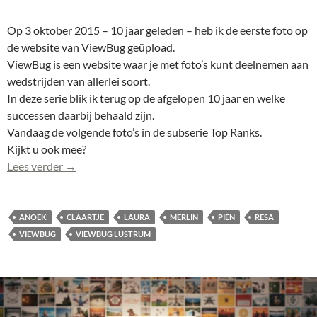
Op 3 oktober 2015 – 10 jaar geleden – heb ik de eerste foto op
de website van ViewBug geüpload.
ViewBug is een website waar je met foto’s kunt deelnemen aan
wedstrijden van allerlei soort.
In deze serie blik ik terug op de afgelopen 10 jaar en welke
successen daarbij behaald zijn.
Vandaag de volgende foto’s in de subserie Top Ranks.
Kijkt u ook mee?
De Top Ranks van 10 jaar ViewBug: 26 rankings
Lees verder
→
ANOEK
CLAARTJE
LAURA
MERLIN
PIEN
RESA
VIEWBUG
VIEWBUG LUSTRUM