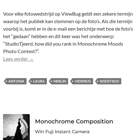
Voor elke fotowedstrijd op ViewBug geldt een zekere termijn
waarop het publiek kan stemmen op de foto’s. Als die termijn
voorbij is, komt er in de e-mail een berichtje met hoe de foto’s
het “gedaan” hebben en dit keer was het onderwerp:
“StudioTjeerd, how did you rank in Monochrome Moods
Photo Contest?”.
Merlin (1802-bw) in top 100 bij publiek wedstrijd 
Lees verder
→
ANTONIA
LAURA
MERLIN
VIEWBUG
WEDSTRIJD