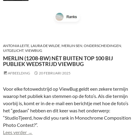
ANTONIA LEITE
,
LAURA DE WILDE
,
MERLIN SEN
,
ONDERSCHEIDINGEN
,
UITGELICHT
,
VIEWBUG
MERLIN (1208-BW) NÈT BUITEN TOP 100 BIJ
PUBLIEK WEDSTRIJD VIEWBUG
AFBEELDING
20 FEBRUARI 2025
Voor elke fotowedstrijd op ViewBug geldt een zekere termijn
waarop het publiek kan stemmen op de foto’s. Als die termijn
voorbij is, komt er in de e-mail een berichtje met hoe de foto’s
het “gedaan” hebben en dit keer was het onderwerp:
“StudioTjeerd, how did you rank in Monochrome Composition
Photo Contest?”.
Merlin (1208-bw) nèt buiten top 100 bij publiek we
Lees verder
→