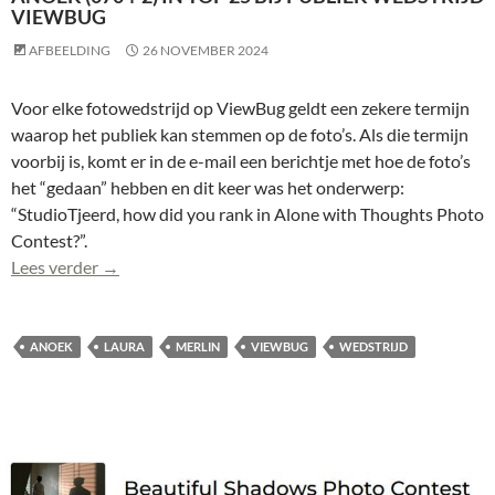
VIEWBUG
AFBEELDING
26 NOVEMBER 2024
Voor elke fotowedstrijd op ViewBug geldt een zekere termijn
waarop het publiek kan stemmen op de foto’s. Als die termijn
voorbij is, komt er in de e-mail een berichtje met hoe de foto’s
het “gedaan” hebben en dit keer was het onderwerp:
“StudioTjeerd, how did you rank in Alone with Thoughts Photo
Contest?”.
Anoek (0704-2) in top 25 bij publiek wedstrijd Vie
Lees verder
→
ANOEK
LAURA
MERLIN
VIEWBUG
WEDSTRIJD