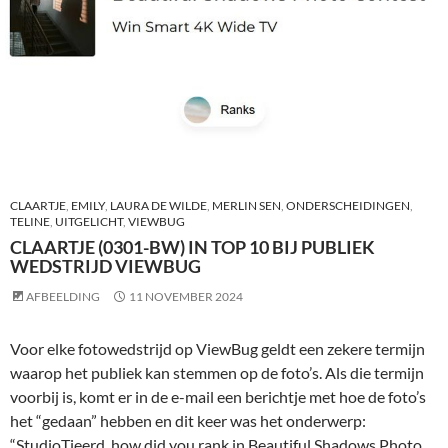
CLAARTJE
,
EMILY
,
LAURA DE WILDE
,
MERLIN SEN
,
ONDERSCHEIDINGEN
,
TELINE
,
UITGELICHT
,
VIEWBUG
CLAARTJE (0301-BW) IN TOP 10 BIJ PUBLIEK
WEDSTRIJD VIEWBUG
AFBEELDING
11 NOVEMBER 2024
Voor elke fotowedstrijd op ViewBug geldt een zekere termijn
waarop het publiek kan stemmen op de foto’s. Als die termijn
voorbij is, komt er in de e-mail een berichtje met hoe de foto’s
het “gedaan” hebben en dit keer was het onderwerp:
“StudioTjeerd, how did you rank in Beautiful Shadows Photo