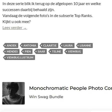
In deze serie blik ik terug op de afgelopen 10 jaar en welke
successen daarbij behaald zijn.
Vandaag de volgende foto’s in de subserie Top Ranks.
Kijkt u ook mee?
De Top Ranks van 10 jaar ViewBug: 18 rankings
Lees verder
→
ANOEK
ANTONIA
CLAARTJE
LAURA
LISANNE
MENDES
PIEN
SAAR
TELINE
VIEWBUG
VIEWBUG LUSTRUM