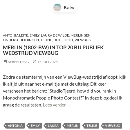
ANTONIA LEITE
,
EMILY
,
LAURA DE WILDE
,
MERLIN SEN
,
ONDERSCHEIDINGEN
,
TELINE
,
UITGELICHT
,
VIEWBUG
MERLIN (1802-BW) IN TOP 20 BIJ PUBLIEK
WEDSTRIJD VIEWBUG
AFBEELDING
16 JULI 2025
Zodra de stemtermijn van een ViewBug-wedstrijd afloopt, kijk
ik altijd uit naar het e-mailtje met de uitslag. Dit keer
verscheen het bericht: “StudioTjeerd, how did you rank in
Monochromatic People Photo Contest?” In deze blog deel ik
Merlin (1802-bw) in top 20 bij 
graag de resultaten.
Lees verder
→
ANTONIA
EMILY
LAURA
MERLIN
TELINE
VIEWBUG