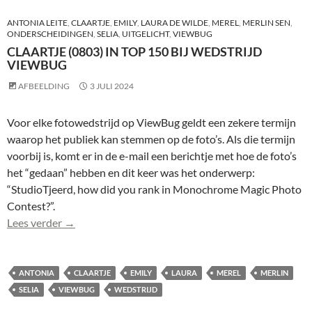
ANTONIA LEITE
,
CLAARTJE
,
EMILY
,
LAURA DE WILDE
,
MEREL
,
MERLIN SEN
,
ONDERSCHEIDINGEN
,
SELIA
,
UITGELICHT
,
VIEWBUG
CLAARTJE (0803) IN TOP 150 BIJ WEDSTRIJD
VIEWBUG
AFBEELDING
3 JULI 2024
Voor elke fotowedstrijd op ViewBug geldt een zekere termijn
waarop het publiek kan stemmen op de foto’s. Als die termijn
voorbij is, komt er in de e-mail een berichtje met hoe de foto’s
het “gedaan” hebben en dit keer was het onderwerp:
“StudioTjeerd, how did you rank in Monochrome Magic Photo
Contest?”.
Claartje (0803) in Top 150 bij wedstrijd ViewBug
Lees verder
→
ANTONIA
CLAARTJE
EMILY
LAURA
MEREL
MERLIN
SELIA
VIEWBUG
WEDSTRIJD