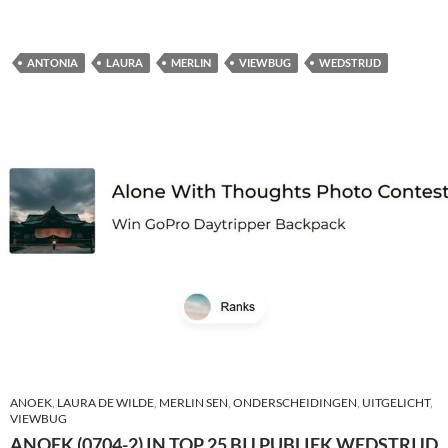
ANTONIA
LAURA
MERLIN
VIEWBUG
WEDSTRIJD
ANOEK
,
LAURA DE WILDE
,
MERLIN SEN
,
ONDERSCHEIDINGEN
,
UITGELICHT
,
VIEWBUG
ANOEK (0704-2) IN TOP 25 BIJ PUBLIEK WEDSTRIJD