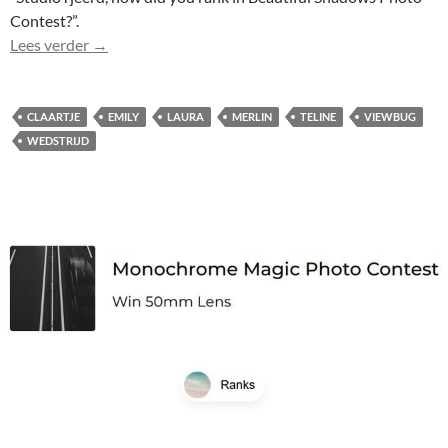
Contest?”.
Claartje (0301-bw) in top 10 bij publiek wedstrijd 
Lees verder
→
CLAARTJE
EMILY
LAURA
MERLIN
TELINE
VIEWBUG
WEDSTRIJD