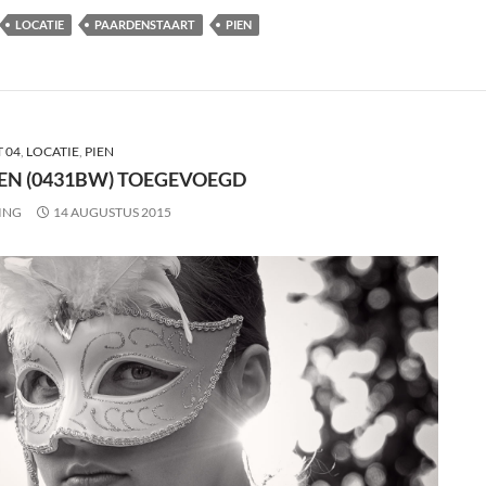
LOCATIE
PAARDENSTAART
PIEN
 04
,
LOCATIE
,
PIEN
IEN (0431BW) TOEGEVOEGD
ING
14 AUGUSTUS 2015