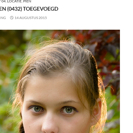
 04
,
LOCATIE
,
PIEN
EN (0432) TOEGEVOEGD
ING
14 AUGUSTUS 2015