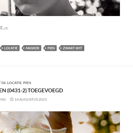
Foto Pien (0431BW) toegevoegd
er
→
LOCATIE
MASKER
PIEN
ZWART-WIT
 04
,
LOCATIE
,
PIEN
EN (0431-2) TOEGEVOEGD
ING
14 AUGUSTUS 2015