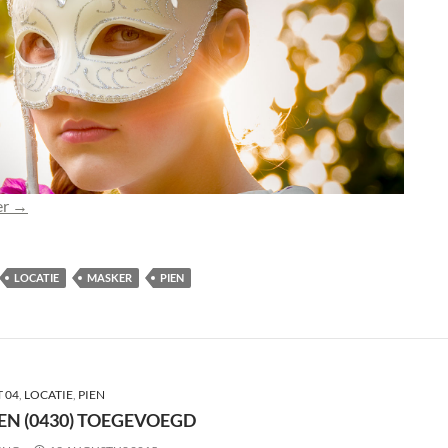
Foto Pien (0431-2) toegevoegd
er
→
LOCATIE
MASKER
PIEN
 04
,
LOCATIE
,
PIEN
EN (0430) TOEGEVOEGD