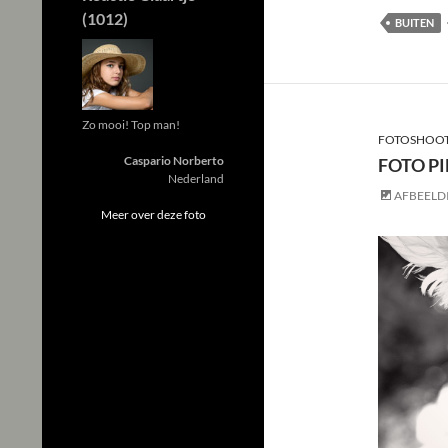
(1012)
BUITEN
Zo mooi! Top man!
FOTOSHOOT
Caspario Norberto
FOTO P
Nederland
AFBEELD
Meer over deze foto