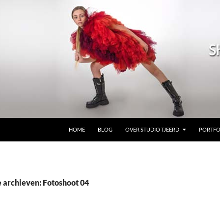
GA NAAR DE INHOUD
HOME
BLOG
OVER STUDIO TJEERD
PORTFO
 archieven: Fotoshoot 04