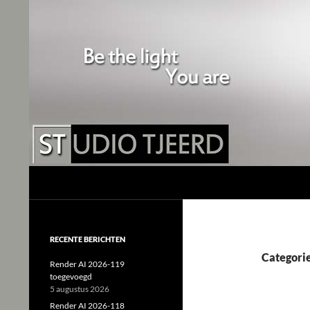
Studio Tjeerd
Shine for me and I'll shine for you
RECENTE BERICHTEN
Categorie
Render AI 2026-119
toegevoegd
5 augustus 2026
Render AI 2026-118