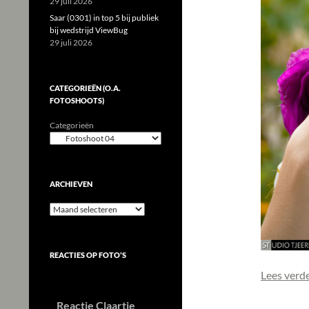
29 juli 2026
Saar (0301) in top 5 bij publiek
bij wedstrijd ViewBug
29 juli 2026
CATEGORIEËN (O.A.
FOTOSHOOTS)
Categorieën
ARCHIEVEN
Archieven
REACTIES OP FOTO’S
Lees verd
Reactie Claartje