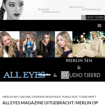
Studio Tjeerd
GA
PRIMAI
NAAR
MENU
DE
INHOUD
MERLIN SEN
,
NIEUWS
,
ONDERSCHEIDINGEN
,
PUBLICATIE
,
TIJDSCHRIFT
ALL EYES MAGAZINE UITGEBRACHT: MERLIN OP