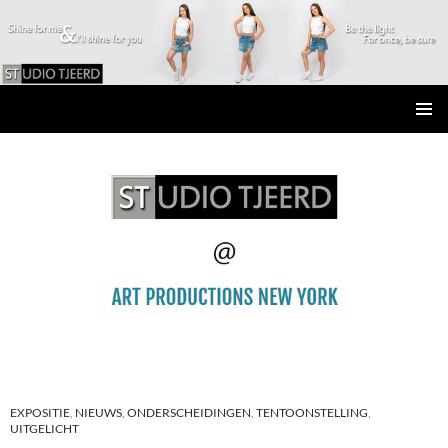
Studio Tjeerd
GA
PRIMAI
NAAR
MENU
DE
INHOUD
EXPOSITIE
,
NIEUWS
,
ONDERSCHEIDINGEN
,
TENTOONSTELLING
,
UITGELICHT