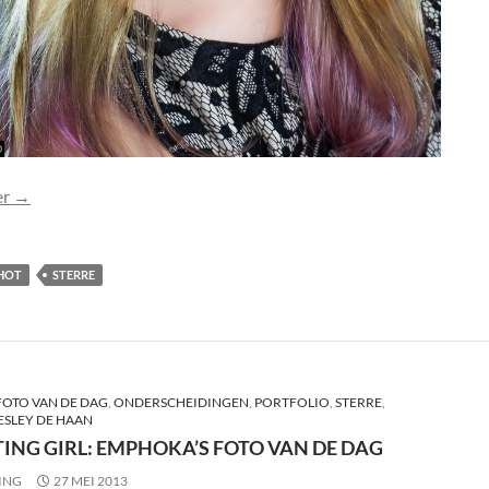
Foto Sterre (0113) toegevoegd
er
→
HOT
STERRE
FOTO VAN DE DAG
,
ONDERSCHEIDINGEN
,
PORTFOLIO
,
STERRE
,
LESLEY DE HAAN
TING GIRL: EMPHOKA’S FOTO VAN DE DAG
ING
27 MEI 2013