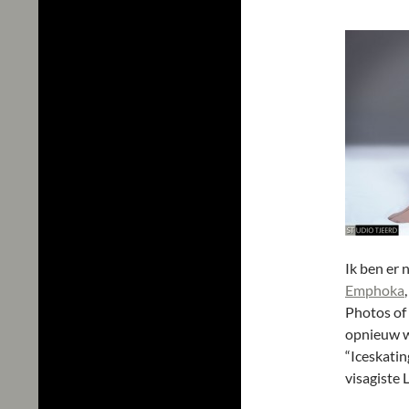
Ik ben er 
Emphoka
Photos of 
opnieuw w
“Iceskatin
visagiste 