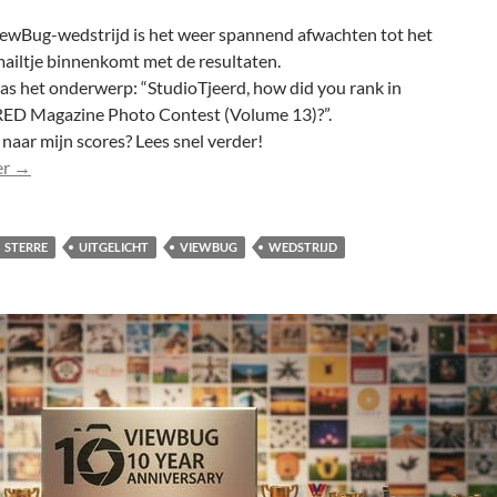
iewBug-wedstrijd is het weer spannend afwachten tot het
ailtje binnenkomt met de resultaten.
as het onderwerp: “StudioTjeerd, how did you rank in
D Magazine Photo Contest (Volume 13)?”.
aar mijn scores? Lees snel verder!
Saar (0301) in top 5 bij publiek bij wedstrijd ViewBug
er
→
STERRE
UITGELICHT
VIEWBUG
WEDSTRIJD