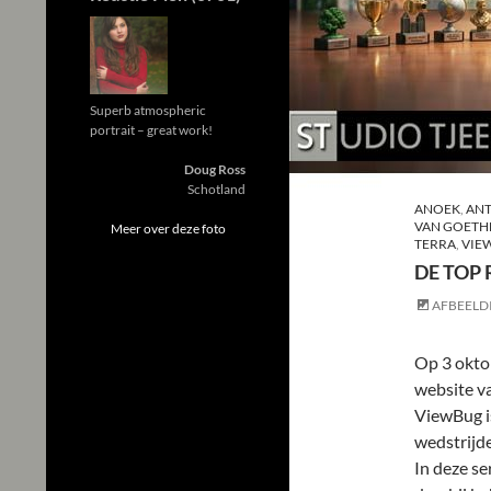
Superb atmospheric
portrait – great work!
Doug Ross
Schotland
ANOEK
,
ANT
VAN GOET
Meer over deze foto
TERRA
,
VIE
DE TOP
AFBEELD
Op 3 oktob
website v
ViewBug i
wedstrijde
In deze se