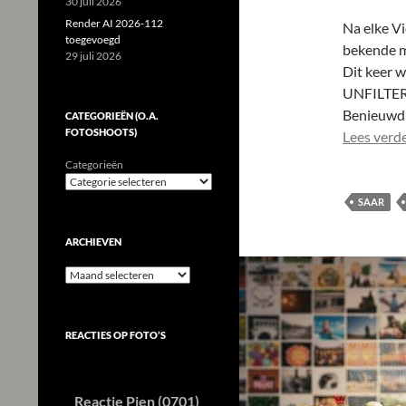
30 juli 2026
Render AI 2026-112
Na elke V
toegevoegd
bekende m
29 juli 2026
Dit keer w
UNFILTERE
Benieuwd n
CATEGORIEËN (O.A.
FOTOSHOOTS)
Lees verd
Categorieën
SAAR
ARCHIEVEN
Archieven
REACTIES OP FOTO’S
Reactie Pien (0701)