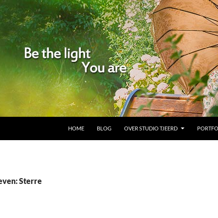
GA NAAR DE INHOUD
HOME
BLOG
OVER STUDIO TJEERD
PORTFO
even: Sterre