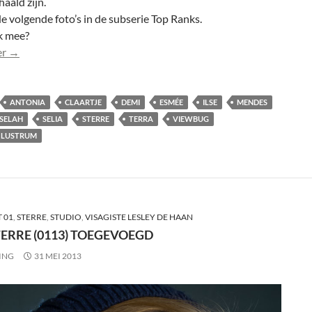
haald zijn.
 volgende foto’s in de subserie Top Ranks.
k mee?
De Top Ranks van 10 jaar ViewBug: 8 rankings
er
→
ANTONIA
CLAARTJE
DEMI
ESMÉE
ILSE
MENDES
SELAH
SELIA
STERRE
TERRA
VIEWBUG
 LUSTRUM
 01
,
STERRE
,
STUDIO
,
VISAGISTE LESLEY DE HAAN
ERRE (0113) TOEGEVOEGD
ING
31 MEI 2013