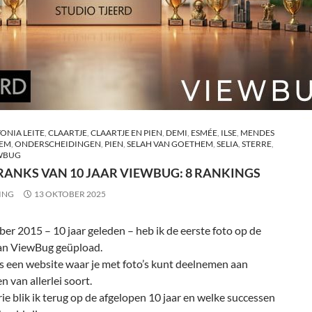
ONIA LEITE
,
CLAARTJE
,
CLAARTJE EN PIEN
,
DEMI
,
ESMÉE
,
ILSE
,
MENDES
HEM
,
ONDERSCHEIDINGEN
,
PIEN
,
SELAH VAN GOETHEM
,
SELIA
,
STERRE
,
WBUG
 RANKS VAN 10 JAAR VIEWBUG: 8 RANKINGS
ING
13 OKTOBER 2025
er 2015 – 10 jaar geleden – heb ik de eerste foto op de
an ViewBug geüpload.
s een website waar je met foto’s kunt deelnemen aan
n van allerlei soort.
rie blik ik terug op de afgelopen 10 jaar en welke successen