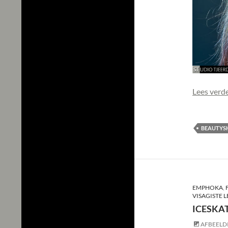
Lees verd
BEAUTYS
EMPHOKA
,
VISAGISTE 
ICESKA
AFBEELD