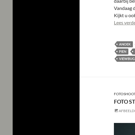
daarbij be
Vandaag de
Kijkt u oo
Lees verd
ANOEK
PIEN
VIEWBUG
FOTOSHOOT
FOTO ST
AFBEELD