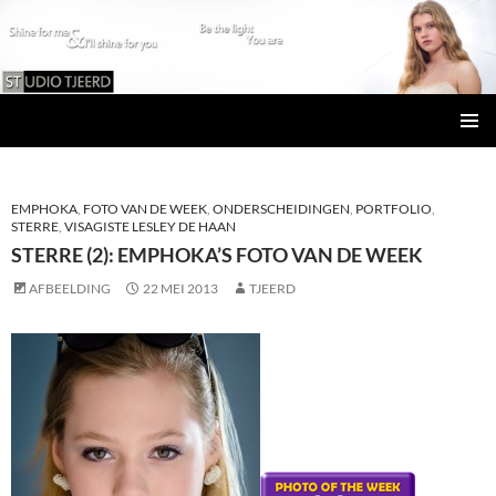
Studio Tjeerd
GA
PRIMAI
NAAR
MENU
DE
INHOUD
EMPHOKA
,
FOTO VAN DE WEEK
,
ONDERSCHEIDINGEN
,
PORTFOLIO
,
STERRE
,
VISAGISTE LESLEY DE HAAN
STERRE (2): EMPHOKA’S FOTO VAN DE WEEK
AFBEELDING
22 MEI 2013
TJEERD