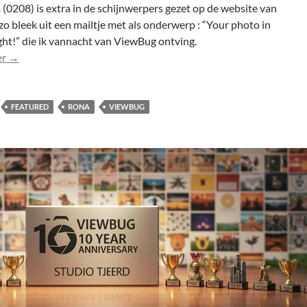
(0208) is extra in de schijnwerpers gezet op de website van
o bleek uit een mailtje met als onderwerp : “Your photo in
ght!” die ik vannacht van ViewBug ontving.
Rona (0208) featured op ViewBug
er
→
FEATURED
RONA
VIEWBUG