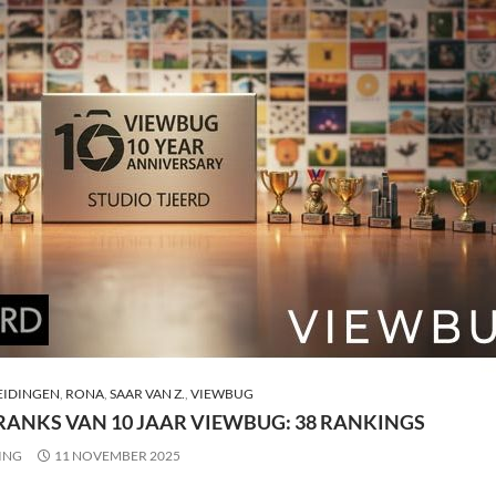
IDINGEN
,
RONA
,
SAAR VAN Z.
,
VIEWBUG
 RANKS VAN 10 JAAR VIEWBUG: 38 RANKINGS
ING
11 NOVEMBER 2025