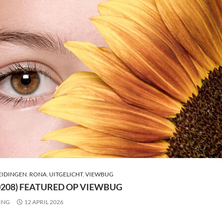
IDINGEN
,
RONA
,
UITGELICHT
,
VIEWBUG
0208) FEATURED OP VIEWBUG
ING
12 APRIL 2026