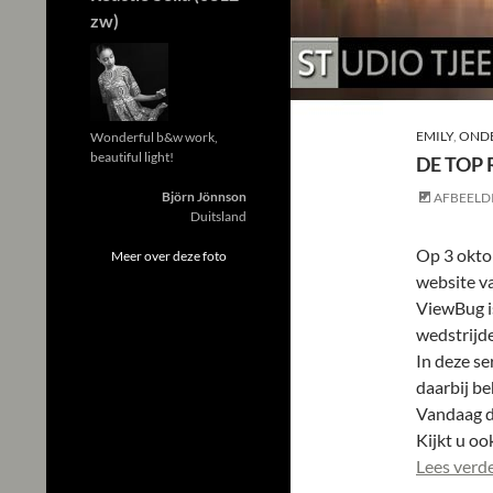
zw)
EMILY
,
ONDE
Wonderful b&w work,
beautiful light!
DE TOP
Björn Jönnson
AFBEELD
Duitsland
Op 3 oktob
Meer over deze foto
website v
ViewBug i
wedstrijde
In deze se
daarbij be
Vandaag de
Kijkt u oo
Lees verd