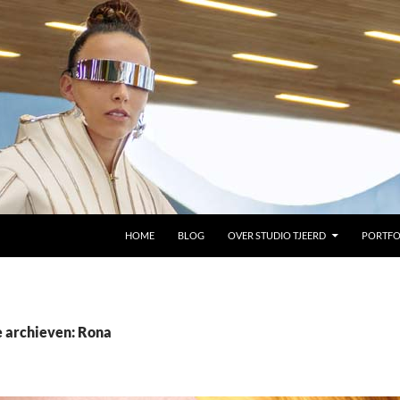
GA NAAR DE INHOUD
HOME
BLOG
OVER STUDIO TJEERD
PORTFO
e archieven: Rona