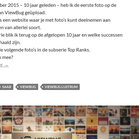
er 2015 – 10 jaar geleden – heb ik de eerste foto op de
an ViewBug geüpload.
s een website waar je met foto’s kunt deelnemen aan
n van allerlei soort.
rie blik ik terug op de afgelopen 10 jaar en welke successen
haald zijn.
 volgende foto’s in de subserie Top Ranks.
k mee?
De Top Ranks van 10 jaar ViewBug: 38 rankings
er
→
SAAR
VIEWBUG
VIEWBUG LUSTRUM