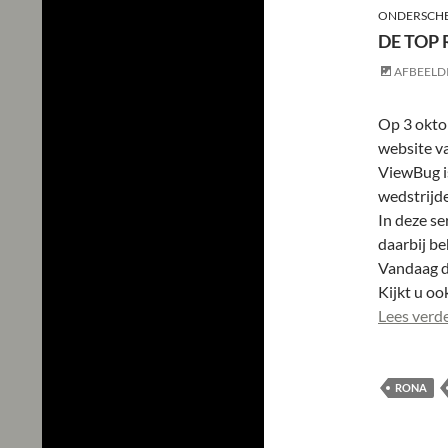
ONDERSCHE
DE TOP
AFBEELD
Op 3 oktob
website v
ViewBug i
wedstrijde
In deze se
daarbij be
Vandaag de
Kijkt u oo
Lees verd
RONA