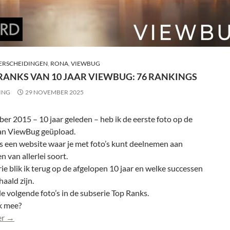
RSCHEIDINGEN
,
RONA
,
VIEWBUG
 RANKS VAN 10 JAAR VIEWBUG: 76 RANKINGS
ING
29 NOVEMBER 2025
er 2015 – 10 jaar geleden – heb ik de eerste foto op de
an ViewBug geüpload.
s een website waar je met foto’s kunt deelnemen aan
n van allerlei soort.
rie blik ik terug op de afgelopen 10 jaar en welke successen
haald zijn.
 volgende foto’s in de subserie Top Ranks.
k mee?
De Top Ranks van 10 jaar ViewBug: 76 rankings
er
→