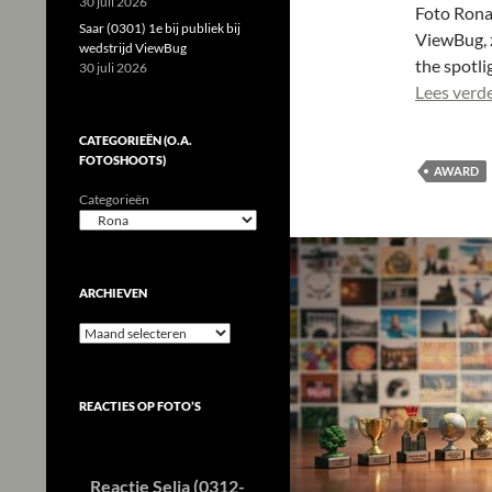
30 juli 2026
Foto Rona 
Saar (0301) 1e bij publiek bij
ViewBug, z
wedstrijd ViewBug
the spotli
30 juli 2026
Lees verd
CATEGORIEËN (O.A.
FOTOSHOOTS)
AWARD
Categorieën
ARCHIEVEN
Archieven
REACTIES OP FOTO’S
Reactie Selia (0312-