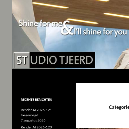
Studio Tjeerd
Shine for me and I'll shine for you
RECENTE BERICHTEN
Categori
Render AI 2026-121
toegevoegd
7 augustus 2026
Render AI 2026-120