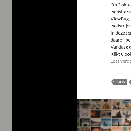
Op 3 oktob
website v
ViewBug i
wedstrijde
In deze se
daarbij be
Vandaag de
Kijkt u oo
Lees verd
RONA