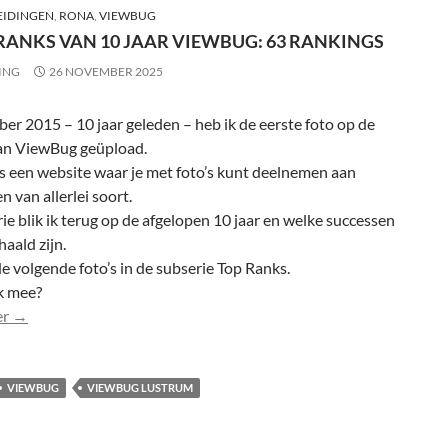
IDINGEN
,
RONA
,
VIEWBUG
 RANKS VAN 10 JAAR VIEWBUG: 63 RANKINGS
ING
26 NOVEMBER 2025
er 2015 – 10 jaar geleden – heb ik de eerste foto op de
an ViewBug geüpload.
s een website waar je met foto’s kunt deelnemen aan
n van allerlei soort.
rie blik ik terug op de afgelopen 10 jaar en welke successen
haald zijn.
 volgende foto’s in de subserie Top Ranks.
k mee?
De Top Ranks van 10 jaar ViewBug: 63 rankings
er
→
VIEWBUG
VIEWBUG LUSTRUM