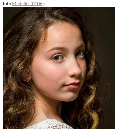
foto
Madelief (0106)
: