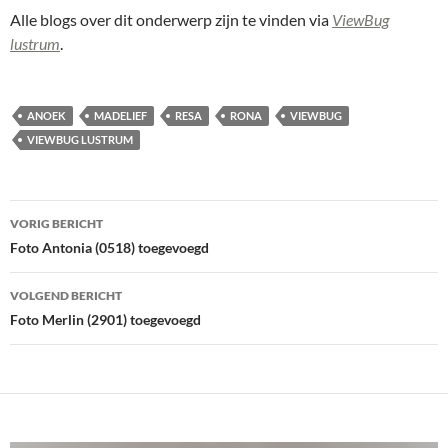
Alle blogs over dit onderwerp zijn te vinden via
ViewBug
lustrum
.
ANOEK
MADELIEF
RESA
RONA
VIEWBUG
VIEWBUG LUSTRUM
Bericht
VORIG BERICHT
navigatie
Foto Antonia (0518) toegevoegd
VOLGEND BERICHT
Foto Merlin (2901) toegevoegd