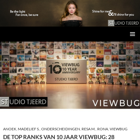
Studio Tjeerd
GA
PRIMAI
NAAR
MENU
DE
INHOUD
ANOEK
,
MADELIEF S.
,
ONDERSCHEIDINGEN
,
RESA M.
,
RONA
,
VIEWBUG
DE TOP RANKS VAN 10 JAAR VIEWBUG: 28