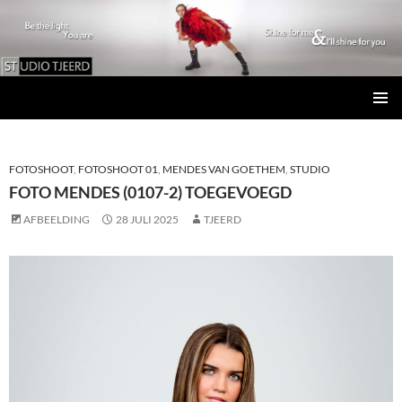
Studio Tjeerd
GA
PRIMAI
NAAR
MENU
DE
INHOUD
FOTOSHOOT
,
FOTOSHOOT 01
,
MENDES VAN GOETHEM
,
STUDIO
FOTO MENDES (0107-2) TOEGEVOEGD
AFBEELDING
28 JULI 2025
TJEERD