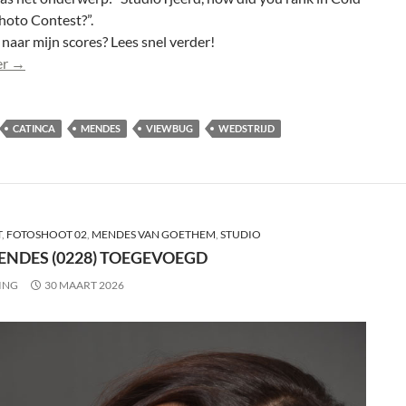
hoto Contest?”.
aar mijn scores? Lees snel verder!
Anoek (0704-2) 20e bij publiek bij wedstrijd ViewBug
er
→
CATINCA
MENDES
VIEWBUG
WEDSTRIJD
T
,
FOTOSHOOT 02
,
MENDES VAN GOETHEM
,
STUDIO
ENDES (0228) TOEGEVOEGD
ING
30 MAART 2026