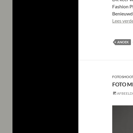
Fashion P
Benieuwd n
Lees verd
ANOEK
FOTOSHOO
FOTO M
AFBEELD