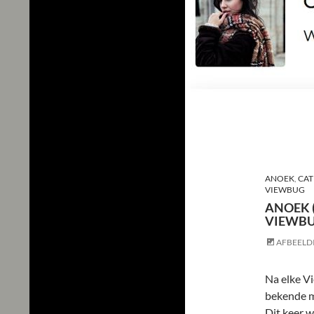
ANOEK
,
CAT
VIEWBUG
ANOEK (
VIEWB
AFBEELD
Na elke V
bekende m
Dit keer w