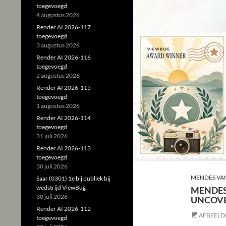
toegevoegd
4 augustus 2026
Render AI 2026-117
toegevoegd
3 augustus 2026
Render AI 2026-116
toegevoegd
2 augustus 2026
Render AI 2026-115
toegevoegd
1 augustus 2026
Render AI 2026-114
toegevoegd
31 juli 2026
Render AI 2026-113
toegevoegd
30 juli 2026
MENDES VA
Saar (0301) 1e bij publiek bij
wedstrijd ViewBug
MENDES
30 juli 2026
UNCOVE
Render AI 2026-112
AFBEELD
toegevoegd