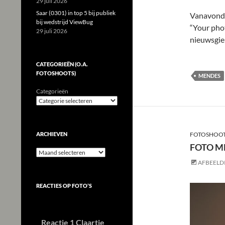
29 juli 2026
Saar (0301) in top 5 bij publiek
Vanavond 
bij wedstrijd ViewBug
“Your pho
29 juli 2026
nieuwsgie
CATEGORIEËN (O.A.
FOTOSHOOTS)
MENDES
Categorieën
ARCHIEVEN
FOTOSHOO
FOTO M
Archieven
AFBEELD
REACTIES OP FOTO’S
Reactie 1 Claartje