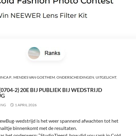
INCA P.
,
MENDES VAN GOETHEM
,
ONDERSCHEIDINGEN
,
UITGELICHT
,
0704-2) 20E BIJ PUBLIEK BIJ WEDSTRIJD
UG
ING
1 APRIL 2026
iewBug-wedstrijd is het weer spannend afwachten tot het
ailtje binnenkomt met de resultaten.
as het onderwerp: “StudioTjeerd, how did you rank in Cold