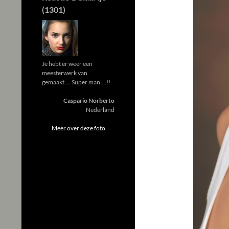
(1301)
Je hebt er weer een
meesterwerk van
gemaakt…. Super man….!!
Caspario Norberto
Nederland
Meer over deze foto