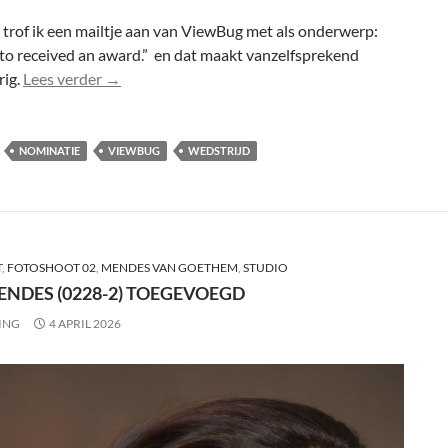
trof ik een mailtje aan van ViewBug met als onderwerp:
to received an award.” en dat maakt vanzelfsprekend
Mendes (0113) genomineerd bij “Nature Uncover
rig.
Lees verder
→
NOMINATIE
VIEWBUG
WEDSTRIJD
T
,
FOTOSHOOT 02
,
MENDES VAN GOETHEM
,
STUDIO
ENDES (0228-2) TOEGEVOEGD
ING
4 APRIL 2026