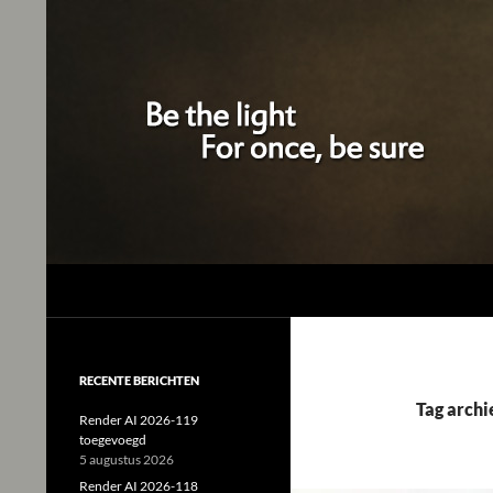
Studio Tjeerd
Shine for me and I'll shine for you
RECENTE BERICHTEN
Tag arch
Render AI 2026-119
toegevoegd
5 augustus 2026
Render AI 2026-118