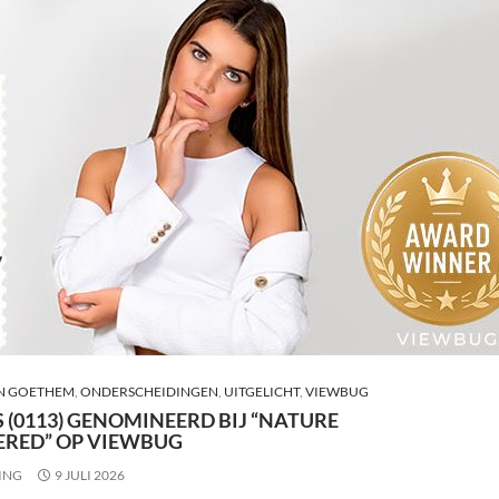
N GOETHEM
,
ONDERSCHEIDINGEN
,
UITGELICHT
,
VIEWBUG
 (0113) GENOMINEERD BIJ “NATURE
RED” OP VIEWBUG
ING
9 JULI 2026