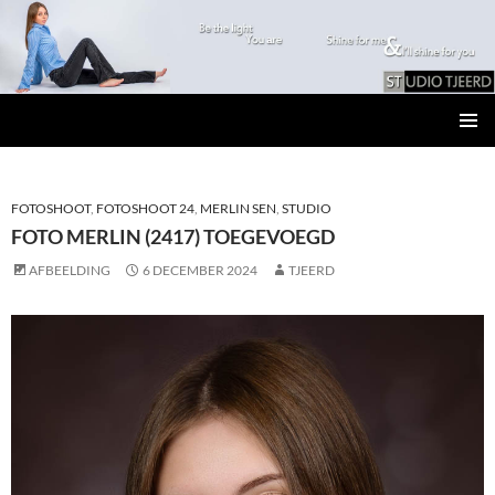
Studio Tjeerd
GA
PRIMAI
NAAR
MENU
DE
INHOUD
FOTOSHOOT
,
FOTOSHOOT 24
,
MERLIN SEN
,
STUDIO
FOTO MERLIN (2417) TOEGEVOEGD
AFBEELDING
6 DECEMBER 2024
TJEERD