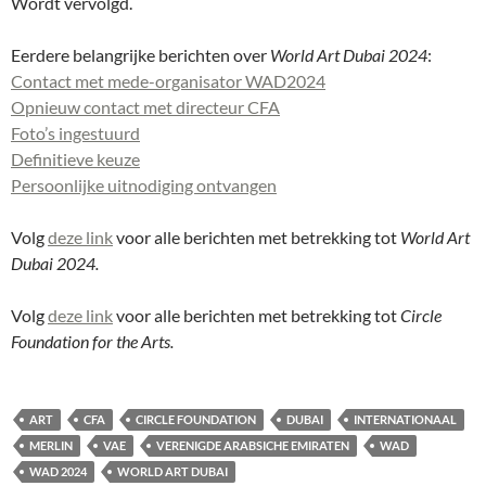
Wordt vervolgd.
Eerdere belangrijke berichten over
World Art Dubai 2024
:
Contact met mede-organisator WAD2024
Opnieuw contact met directeur CFA
Foto’s ingestuurd
Definitieve keuze
Persoonlijke uitnodiging ontvangen
Volg
deze link
voor alle berichten met betrekking tot
World Art
Dubai 2024.
Volg
deze link
voor alle berichten met betrekking tot
Circle
Foundation for the Arts.
ART
CFA
CIRCLE FOUNDATION
DUBAI
INTERNATIONAAL
MERLIN
VAE
VERENIGDE ARABSICHE EMIRATEN
WAD
WAD 2024
WORLD ART DUBAI