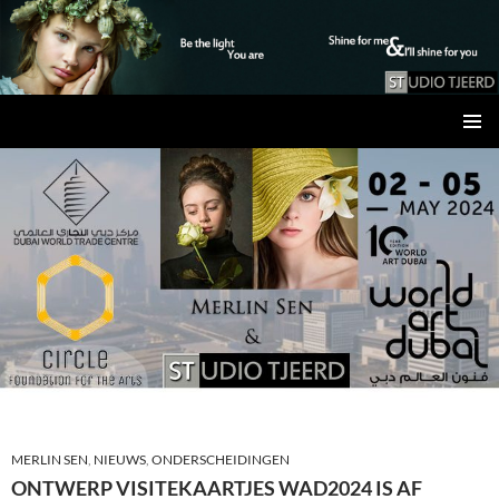
Studio Tjeerd
GA
PRIMAI
NAAR
MENU
DE
INHOUD
MERLIN SEN
,
NIEUWS
,
ONDERSCHEIDINGEN
ONTWERP VISITEKAARTJES WAD2024 IS AF