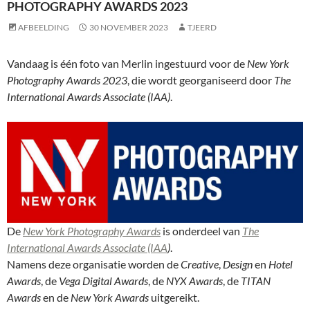
PHOTOGRAPHY AWARDS 2023
AFBEELDING
30 NOVEMBER 2023
TJEERD
Vandaag is één foto van Merlin ingestuurd voor de
New York
Photography Awards
2023
, die wordt georganiseerd door
The
International Awards Associate (IAA)
.
De
New York Photography Awards
is onderdeel van
The
International Awards Associate (IAA
)
.
Namens deze organisatie worden de
Creative
,
Design
en
Hotel
Awards
, de
Vega Digital Awards
, de
NYX Awards
, de
TITAN
Awards
en de
New York Awards
uitgereikt.