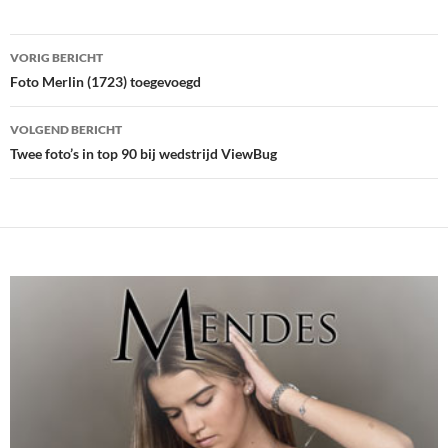
Bericht
VORIG BERICHT
navigatie
Foto Merlin (1723) toegevoegd
VOLGEND BERICHT
Twee foto’s in top 90 bij wedstrijd ViewBug