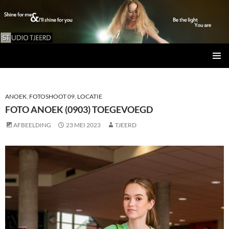
Studio Tjeerd
GA
PRIMAI
NAAR
MENU
DE
INHOUD
ANOEK
,
FOTOSHOOT 09
,
LOCATIE
FOTO ANOEK (0903) TOEGEVOEGD
AFBEELDING
23 MEI 2023
TJEERD