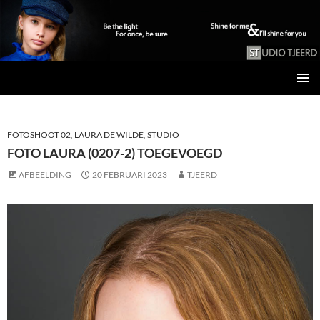
Studio Tjeerd
GA
PRIMAI
NAAR
MENU
DE
INHOUD
FOTOSHOOT 02
,
LAURA DE WILDE
,
STUDIO
FOTO LAURA (0207-2) TOEGEVOEGD
AFBEELDING
20 FEBRUARI 2023
TJEERD