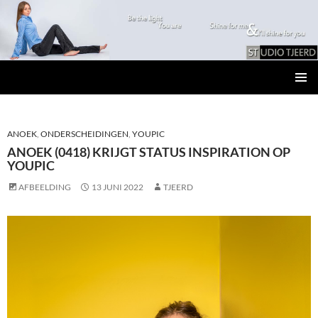
Studio Tjeerd
GA
PRIMAI
NAAR
MENU
DE
INHOUD
ANOEK
,
ONDERSCHEIDINGEN
,
YOUPIC
ANOEK (0418) KRIJGT STATUS INSPIRATION OP
YOUPIC
AFBEELDING
13 JUNI 2022
TJEERD