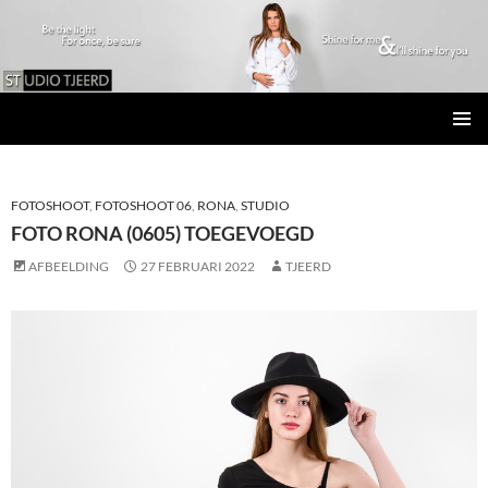
Studio Tjeerd
GA
PRIMAI
NAAR
MENU
DE
INHOUD
FOTOSHOOT
,
FOTOSHOOT 06
,
RONA
,
STUDIO
FOTO RONA (0605) TOEGEVOEGD
AFBEELDING
27 FEBRUARI 2022
TJEERD