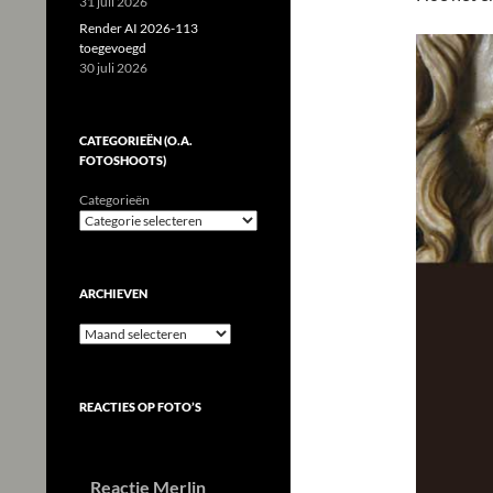
31 juli 2026
Render AI 2026-113
toegevoegd
30 juli 2026
CATEGORIEËN (O.A.
FOTOSHOOTS)
Categorieën
ARCHIEVEN
Archieven
REACTIES OP FOTO’S
Reactie Merlin