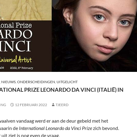
,
NIEUWS
,
ONDERSCHEIDINGEN
,
UITGELICHT
TIONAL PRIZE LEONARDO DA VINCI (ITALIË) IN
ING
12 FEBRUARI 2022
TJEERD
waalven vandaag werd er aan de deur gebeld met het
waarin de
International Leonardo da Vinci Prize
zich bevond.
 uit ziet is nog even de vraag.