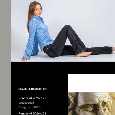
Studio Tjeerd
Shine for me and I'll shine for you
RECENTE BERICHTEN
Render AI 2026-122
toegevoegd
8 augustus 2026
Render AI 2026-121