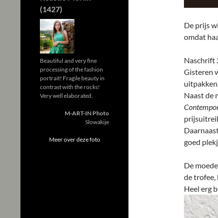
(1427)
De prijs w
omdat haar
Naschrift 
Beautiful and very fine
processing of the fashion
Gisteren w
portrait! Fragile beauty in
uitpakken
contrast with the rocks!
Naast de m
Very well elaborated.
Contempor
M-ART-IN Photo
prijsuitrei
Slowakije
Daarnaast 
Meer over deze foto
goed plekj
De moeder
de trofee, 
Heel erg b