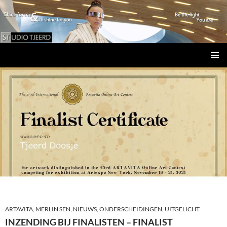
Studio Tjeerd
GA
PRIMAI
NAAR
MENU
DE
INHOUD
ARTAVITA
,
MERLIN SEN
,
NIEUWS
,
ONDERSCHEIDINGEN
,
UITGELICHT
INZENDING BIJ FINALISTEN – FINALIST