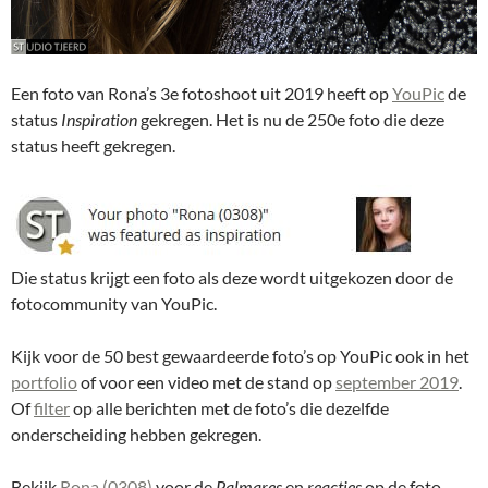
Een foto van Rona’s 3e fotoshoot uit 2019 heeft op
YouPic
de
status
Inspiration
gekregen. Het is nu de 250e foto die deze
status heeft gekregen.
Die status krijgt een foto als deze wordt uitgekozen door de
fotocommunity van YouPic.
Kijk voor de 50 best gewaardeerde foto’s op YouPic ook in het
portfolio
of voor een video met de stand op
september 2019
.
Of
filter
op alle berichten met de foto’s die dezelfde
onderscheiding hebben gekregen.
Bekijk
Rona (0308)
voor de
Palmares
en
reacties
op de foto.