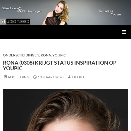
Studio Tjeerd
GA
PRIMAI
NAAR
MENU
DE
INHOUD
ONDERSCHEIDINGEN
,
RONA
,
YOUPIC
RONA (0308) KRIJGT STATUS INSPIRATION OP
YOUPIC
AFBEELDING
13 MAART 2020
TJEERD