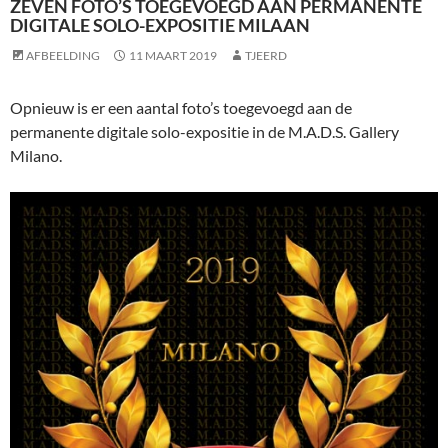
ZEVEN FOTO’S TOEGEVOEGD AAN PERMANENTE
DIGITALE SOLO-EXPOSITIE MILAAN
AFBEELDING
11 MAART 2019
TJEERD
Opnieuw is er een aantal foto’s toegevoegd aan de
permanente digitale solo-expositie in de M.A.D.S. Gallery
Milano.