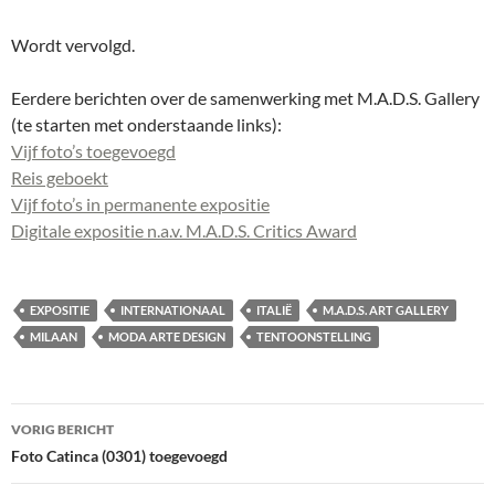
Wordt vervolgd.
Eerdere berichten over de samenwerking met M.A.D.S. Gallery
(te starten met onderstaande links):
Vijf foto’s toegevoegd
Reis geboekt
Vijf foto’s in permanente expositie
Digitale expositie n.a.v. M.A.D.S. Critics Award
EXPOSITIE
INTERNATIONAAL
ITALIË
M.A.D.S. ART GALLERY
MILAAN
MODA ARTE DESIGN
TENTOONSTELLING
Bericht
VORIG BERICHT
navigatie
Foto Catinca (0301) toegevoegd