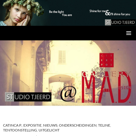
Studio Tjeerd
GA
PRIMAI
NAAR
MENU
DE
INHOUD
CATINCA P.
,
EXPOSITIE
,
NIEUWS
,
ONDERSCHEIDINGEN
,
TELINE
,
TENTOONSTELLING
,
UITGELICHT