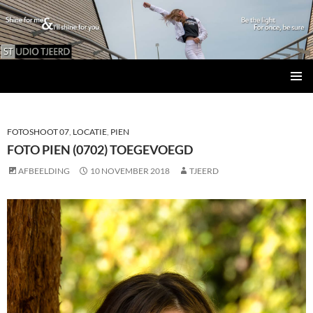
Studio Tjeerd
GA
PRIMAI
NAAR
MENU
DE
INHOUD
FOTOSHOOT 07
,
LOCATIE
,
PIEN
FOTO PIEN (0702) TOEGEVOEGD
AFBEELDING
10 NOVEMBER 2018
TJEERD