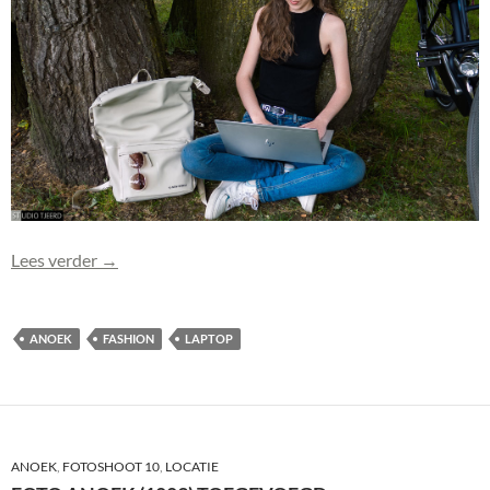
Foto Anoek (1004) toegevoegd
Lees verder
→
ANOEK
FASHION
LAPTOP
ANOEK
,
FOTOSHOOT 10
,
LOCATIE