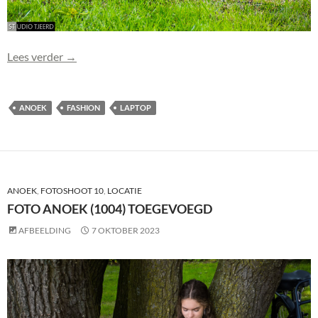
Foto Anoek (1005) toegevoegd
Lees verder
→
ANOEK
FASHION
LAPTOP
ANOEK
,
FOTOSHOOT 10
,
LOCATIE
FOTO ANOEK (1004) TOEGEVOEGD
AFBEELDING
7 OKTOBER 2023