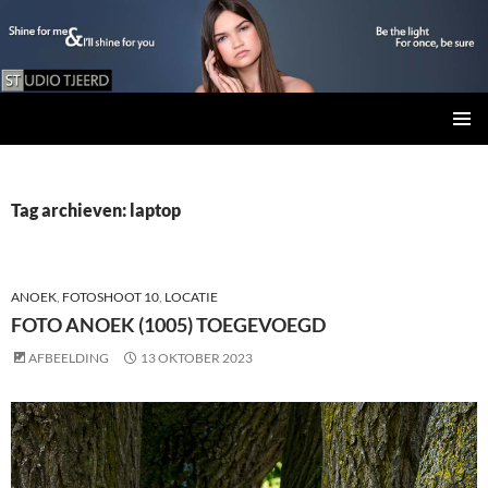
Studio Tjeerd
GA
PRIMAI
NAAR
MENU
DE
INHOUD
Tag archieven: laptop
ANOEK
,
FOTOSHOOT 10
,
LOCATIE
FOTO ANOEK (1005) TOEGEVOEGD
AFBEELDING
13 OKTOBER 2023