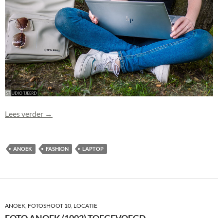
Foto Anoek (1003) toegevoegd
Lees verder
→
ANOEK
FASHION
LAPTOP
ANOEK
,
FOTOSHOOT 10
,
LOCATIE