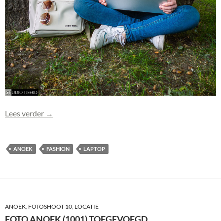
Foto Anoek (1002) toegevoegd
Lees verder
→
ANOEK
FASHION
LAPTOP
ANOEK
,
FOTOSHOOT 10
,
LOCATIE
FOTO ANOEK (1001) TOEGEVOEGD