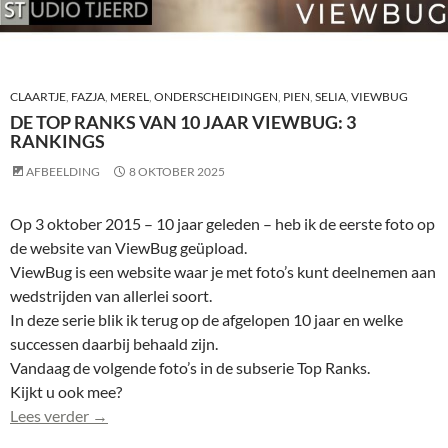
CLAARTJE
,
FAZJA
,
MEREL
,
ONDERSCHEIDINGEN
,
PIEN
,
SELIA
,
VIEWBUG
DE TOP RANKS VAN 10 JAAR VIEWBUG: 3
RANKINGS
AFBEELDING
8 OKTOBER 2025
Op 3 oktober 2015 – 10 jaar geleden – heb ik de eerste foto op
de website van ViewBug geüpload.
ViewBug is een website waar je met foto’s kunt deelnemen aan
wedstrijden van allerlei soort.
In deze serie blik ik terug op de afgelopen 10 jaar en welke
successen daarbij behaald zijn.
Vandaag de volgende foto’s in de subserie Top Ranks.
Kijkt u ook mee?
De Top Ranks van 10 jaar ViewBug: 3 rankings
Lees verder
→