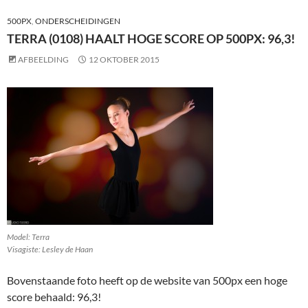
500PX
,
ONDERSCHEIDINGEN
TERRA (0108) HAALT HOGE SCORE OP 500PX: 96,3!
AFBEELDING
12 OKTOBER 2015
Model: Terra
Visagiste: Lesley de Haan
Bovenstaande foto heeft op de website van 500px een hoge
score behaald: 96,3!