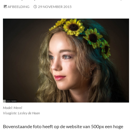
AFBEELDING
29 NOVEMBER 2015
Model: Merel
Visagiste: Lesley de Haan
Bovenstaande foto heeft op de website van 500px een hoge