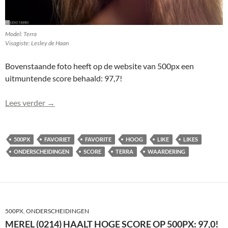
Model: Terra
Visagiste: Lesley de Haan
Bovenstaande foto heeft op de website van 500px een
uitmuntende score behaald: 97,7!
Terra (0119) hoogste waardering voor ST dit jaar op
Lees verder
→
500PX
FAVORIET
FAVORITE
HOOG
LIKE
LIKES
ONDERSCHEIDINGEN
SCORE
TERRA
WAARDERING
500PX
,
ONDERSCHEIDINGEN
MEREL (0214) HAALT HOGE SCORE OP 500PX: 97,0!