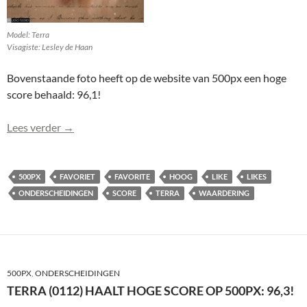
Model: Terra
Visagiste: Lesley de Haan
Bovenstaande foto heeft op de website van 500px een hoge
score behaald: 96,1!
Terra (0112 comp-2) haalt hoge score op 500px: 96,
Lees verder
→
500PX
FAVORIET
FAVORITE
HOOG
LIKE
LIKES
ONDERSCHEIDINGEN
SCORE
TERRA
WAARDERING
500PX
,
ONDERSCHEIDINGEN
TERRA (0112) HAALT HOGE SCORE OP 500PX: 96,3!