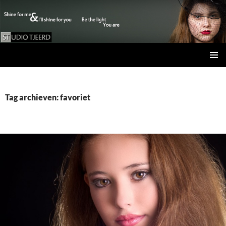
Studio Tjeerd
GA
PRIMAI
NAAR
MENU
DE
INHOUD
Tag archieven: favoriet