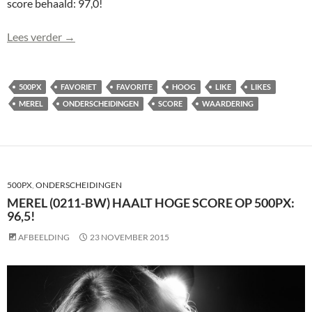
score behaald: 97,0!
Merel (0214) haalt hoge score op 500px: 97,0!
Lees verder
→
500PX
FAVORIET
FAVORITE
HOOG
LIKE
LIKES
MEREL
ONDERSCHEIDINGEN
SCORE
WAARDERING
500PX
,
ONDERSCHEIDINGEN
MEREL (0211-BW) HAALT HOGE SCORE OP 500PX:
96,5!
AFBEELDING
23 NOVEMBER 2015