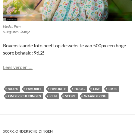
Model: Pien
Visagiste: Claartje
Bovenstaande foto heeft op de website van 500px een hoge
score behaald: 96,2!
Pien (0415) haalt hoge score op 500px: 96,2!
Lees verder
→
500PX
FAVORIET
FAVORITE
HOOG
LIKE
LIKES
ONDERSCHEIDINGEN
PIEN
SCORE
WAARDERING
500PX
,
ONDERSCHEIDINGEN