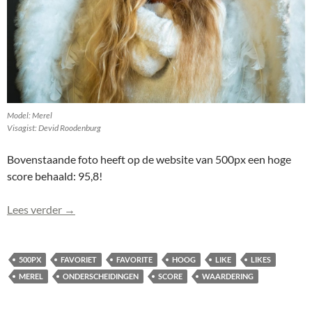
Model: Merel
Visagist: Devid Roodenburg
Bovenstaande foto heeft op de website van 500px een hoge
score behaald: 95,8!
Merel (0114-2) haalt hoge score op 500px: 95,8!
Lees verder
→
500PX
FAVORIET
FAVORITE
HOOG
LIKE
LIKES
MEREL
ONDERSCHEIDINGEN
SCORE
WAARDERING