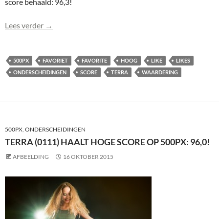
score behaald: 96,3!
Terra (0112) haalt hoge score op 500px: 96,3!
Lees verder
→
500PX
FAVORIET
FAVORITE
HOOG
LIKE
LIKES
ONDERSCHEIDINGEN
SCORE
TERRA
WAARDERING
500PX
,
ONDERSCHEIDINGEN
TERRA (0111) HAALT HOGE SCORE OP 500PX: 96,0!
AFBEELDING
16 OKTOBER 2015