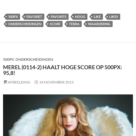
500PX
FAVORIET
FAVORITE
HOOG
LIKE
LIKES
ONDERSCHEIDINGEN
SCORE
TERRA
WAARDERING
500PX
,
ONDERSCHEIDINGEN
MEREL (0114-2) HAALT HOGE SCORE OP 500PX:
95,8!
AFBEELDING
14 NOVEMBER 2015