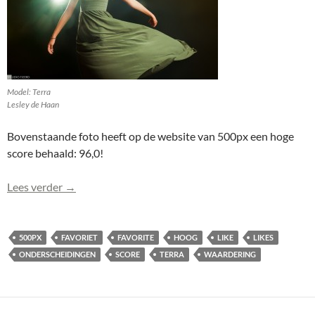
Model: Terra
Lesley de Haan
Bovenstaande foto heeft op de website van 500px een hoge
score behaald: 96,0!
Terra (0111) haalt hoge score op 500px: 96,0!
Lees verder
→
500PX
FAVORIET
FAVORITE
HOOG
LIKE
LIKES
ONDERSCHEIDINGEN
SCORE
TERRA
WAARDERING