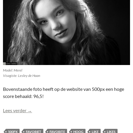
Model: Merel
Visagiste: Lesley de Haan
Bovenstaande foto heeft op de website van 500px een hoge
score behaald: 96,5!
Merel (0211-BW) haalt hoge score op 500px: 96,5!
Lees verder
→
500PX
FAVORIET
FAVORITE
HOOG
LIKE
LIKES