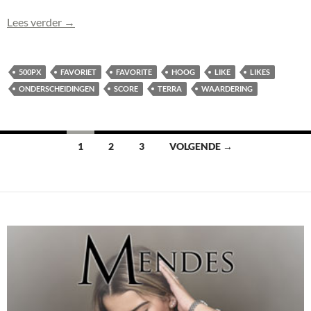
Terra (0108) haalt hoge score op 500px: 96,3!
Lees verder
→
500PX
FAVORIET
FAVORITE
HOOG
LIKE
LIKES
ONDERSCHEIDINGEN
SCORE
TERRA
WAARDERING
Berichten
1
2
3
VOLGENDE →
navigatie