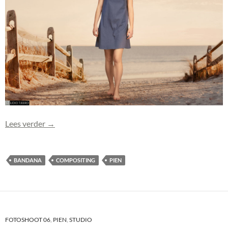
Foto Pien (0610-2) toegevoegd
Lees verder
→
BANDANA
COMPOSITING
PIEN
FOTOSHOOT 06
,
PIEN
,
STUDIO