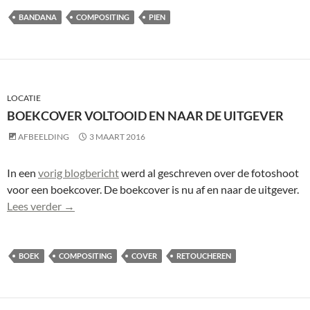
BANDANA
COMPOSITING
PIEN
LOCATIE
BOEKCOVER VOLTOOID EN NAAR DE UITGEVER
AFBEELDING
3 MAART 2016
In een
vorig blogbericht
werd al geschreven over de fotoshoot
voor een boekcover. De boekcover is nu af en naar de uitgever.
Boekcover voltooid en naar de uitgever
Lees verder
→
BOEK
COMPOSITING
COVER
RETOUCHEREN