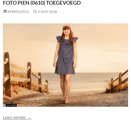
FOTO PIEN (0610) TOEGEVOEGD
AFBEELDING
2 JUNI 2018
Foto Pien (0610) toegevoegd
Lees verder
→