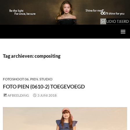
Studio Tjeerd
GA
PRIMAI
NAAR
MENU
DE
INHOUD
Tag archieven: compositing
FOTOSHOOT 06
,
PIEN
,
STUDIO
FOTO PIEN (0610-2) TOEGEVOEGD
AFBEELDING
3 JUNI 2018