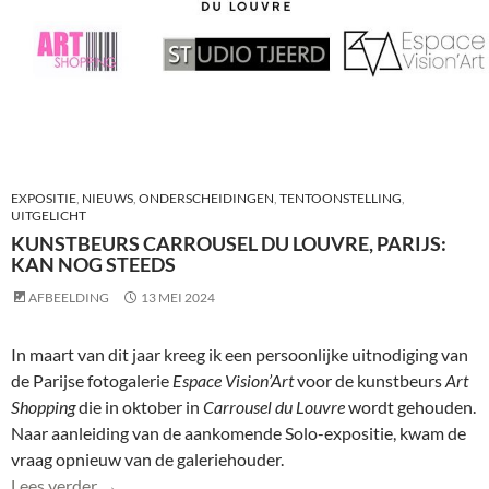
EXPOSITIE
,
NIEUWS
,
ONDERSCHEIDINGEN
,
TENTOONSTELLING
,
UITGELICHT
KUNSTBEURS CARROUSEL DU LOUVRE, PARIJS:
KAN NOG STEEDS
AFBEELDING
13 MEI 2024
In maart van dit jaar kreeg ik een persoonlijke uitnodiging van
de Parijse fotogalerie
Espace Vision’Art
voor de kunstbeurs
Art
Shopping
die in oktober in
Carrousel du Louvre
wordt gehouden.
Naar aanleiding van de aankomende Solo-expositie, kwam de
vraag opnieuw van de galeriehouder.
Kunstbeurs Carrousel du Louvre, Parijs: kan nog ste
Lees verder
→