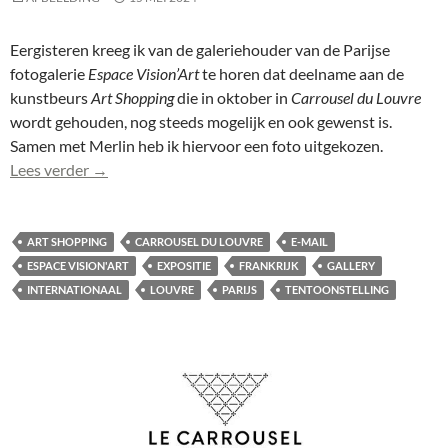
Eergisteren kreeg ik van de galeriehouder van de Parijse
fotogalerie
Espace Vision’Art
te horen dat deelname aan de
kunstbeurs
Art Shopping
die in oktober in
Carrousel du Louvre
wordt gehouden, nog steeds mogelijk en ook gewenst is.
Samen met Merlin heb ik hiervoor een foto uitgekozen.
Kunstbeurs Carrousel du Louvre, Parijs: foto uitgek
Lees verder
→
ART SHOPPING
CARROUSEL DU LOUVRE
E-MAIL
ESPACE VISION'ART
EXPOSITIE
FRANKRIJK
GALLERY
INTERNATIONAAL
LOUVRE
PARIJS
TENTOONSTELLING