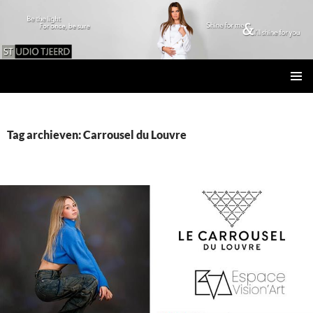
Studio Tjeerd
GA
PRIMAI
NAAR
MENU
DE
INHOUD
Tag archieven: Carrousel du Louvre