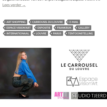
Foto Merlin voor Carrousel du Louvre, Parijs, nog e
Lees verder
→
ART SHOPPING
CARROUSEL DU LOUVRE
E-MAIL
ESPACE VISION'ART
EXPOSITIE
FRANKRIJK
GALLERY
INTERNATIONAAL
LOUVRE
PARIJS
TENTOONSTELLING