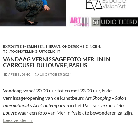
EXPOSITIE
,
MERLIN SEN
,
NIEUWS
,
ONDERSCHEIDINGEN
,
TENTOONSTELLING
,
UITGELICHT
VANDAAG VERNISSAGE FOTO MERLIN IN
CARROUSEL DU LOUVRE, PARIJS
AFBEELDING
18 OKTOBER 2024
Vandaag, vanaf 20.00 uur tot en met 23.00 uur, is de
vernissage/opening van de kunstbeurs
Art Shopping – Salon
International d’Art
Contemporain
in het Parijse
Carrousel du
Louvre
waar een foto van Merlin fysiek te bewonderen zal zijn.
Vandaag vernissage foto Merlin in Carrousel du Louv
Lees verder
→