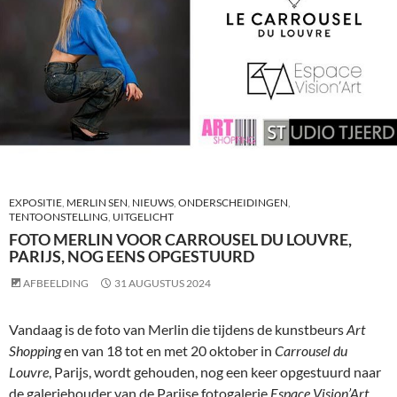
EXPOSITIE
,
MERLIN SEN
,
NIEUWS
,
ONDERSCHEIDINGEN
,
TENTOONSTELLING
,
UITGELICHT
FOTO MERLIN VOOR CARROUSEL DU LOUVRE,
PARIJS, NOG EENS OPGESTUURD
AFBEELDING
31 AUGUSTUS 2024
Vandaag is de foto van Merlin die tijdens de kunstbeurs
Art
Shopping
en van 18 tot en met 20 oktober in
Carrousel du
Louvre
, Parijs, wordt gehouden, nog een keer opgestuurd naar
de galeriehouder van de Parijse fotogalerie
Espace Vision’Art
.