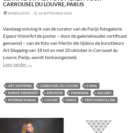
CARROUSEL DU LOUVRE, PARIJS
AFBEELDING
18 SEPTEMBER 2024
Vandaag ontving ik van de curator van de Parijs fotogalerie
Espace Vision’Art
de poster – door de galeriehouder certificaat
genoemd – van de foto van Merlin die tijdens de kunstbeurs
Art Shopping
van 18 tot en met 20 oktober in
Carrousel du
Louvre
, Parijs, wordt tentoongesteld.
Certificaat met foto Merlin voor Carrousel du Louvre
Lees verder
→
ART SHOPPING
CARROUSEL DU LOUVRE
E-MAIL
ESPACE VISION'ART
EXPOSITIE
FRANKRIJK
GALLERY
INTERNATIONAAL
LOUVRE
PARIJS
TENTOONSTELLING