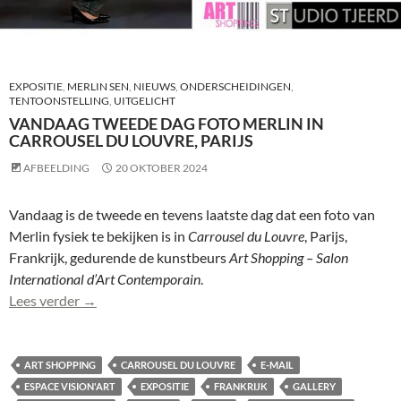
EXPOSITIE
,
MERLIN SEN
,
NIEUWS
,
ONDERSCHEIDINGEN
,
TENTOONSTELLING
,
UITGELICHT
VANDAAG TWEEDE DAG FOTO MERLIN IN
CARROUSEL DU LOUVRE, PARIJS
AFBEELDING
20 OKTOBER 2024
Vandaag is de tweede en tevens laatste dag dat een foto van
Merlin fysiek te bekijken is in
Carrousel du Louvre
, Parijs,
Frankrijk, gedurende de kunstbeurs
Art Shopping – Salon
International d’Art
Contemporain
.
Vandaag tweede dag foto Merlin in Carrousel du Louv
Lees verder
→
ART SHOPPING
CARROUSEL DU LOUVRE
E-MAIL
ESPACE VISION'ART
EXPOSITIE
FRANKRIJK
GALLERY