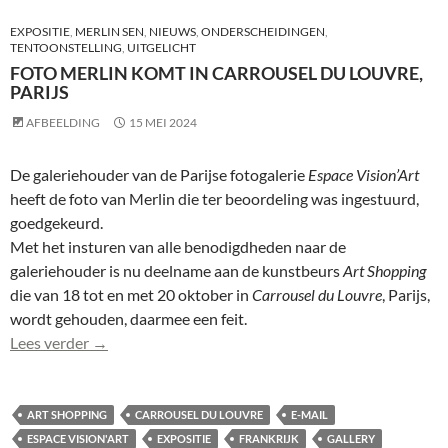
EXPOSITIE
,
MERLIN SEN
,
NIEUWS
,
ONDERSCHEIDINGEN
,
TENTOONSTELLING
,
UITGELICHT
FOTO MERLIN KOMT IN CARROUSEL DU LOUVRE,
PARIJS
AFBEELDING
15 MEI 2024
De galeriehouder van de Parijse fotogalerie
Espace Vision’Art
heeft de foto van Merlin die ter beoordeling was ingestuurd,
goedgekeurd.
Met het insturen van alle benodigdheden naar de
galeriehouder is nu deelname aan de kunstbeurs
Art Shopping
die van 18 tot en met 20 oktober in
Carrousel du Louvre
, Parijs,
wordt gehouden, daarmee een feit.
Foto Merlin komt in Carrousel du Louvre, Parijs
Lees verder
→
ART SHOPPING
CARROUSEL DU LOUVRE
E-MAIL
ESPACE VISION'ART
EXPOSITIE
FRANKRIJK
GALLERY