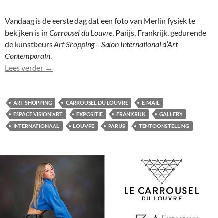
Vandaag is de eerste dag dat een foto van Merlin fysiek te
bekijken is in
Carrousel du Louvre
, Parijs, Frankrijk, gedurende
de kunstbeurs
Art Shopping – Salon International d’Art
Contemporain
.
Vandaag eerste dag foto Merlin in Carrousel du Louv
Lees verder
→
ART SHOPPING
CARROUSEL DU LOUVRE
E-MAIL
ESPACE VISION'ART
EXPOSITIE
FRANKRIJK
GALLERY
INTERNATIONAAL
LOUVRE
PARIJS
TENTOONSTELLING