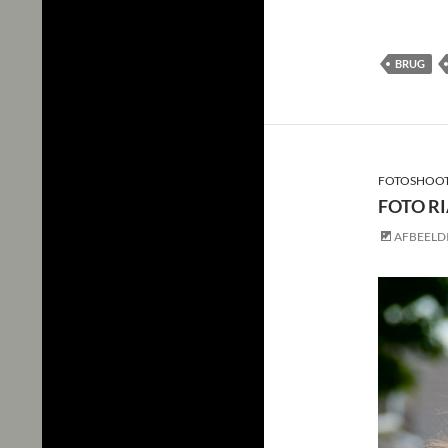
BRUG
FOTOSHOOT
FOTO R
AFBEELD