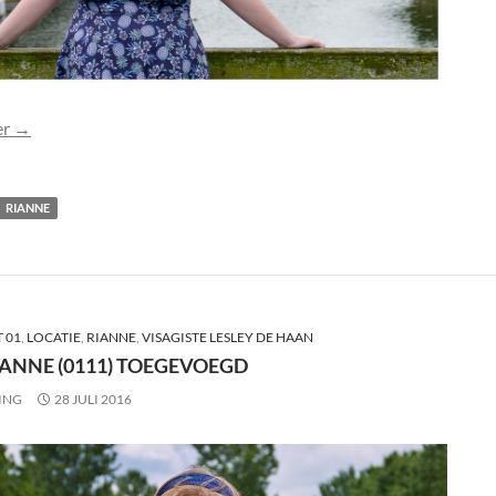
Foto Rianne (0113) toegevoegd
er
→
RIANNE
 01
,
LOCATIE
,
RIANNE
,
VISAGISTE LESLEY DE HAAN
IANNE (0111) TOEGEVOEGD
ING
28 JULI 2016