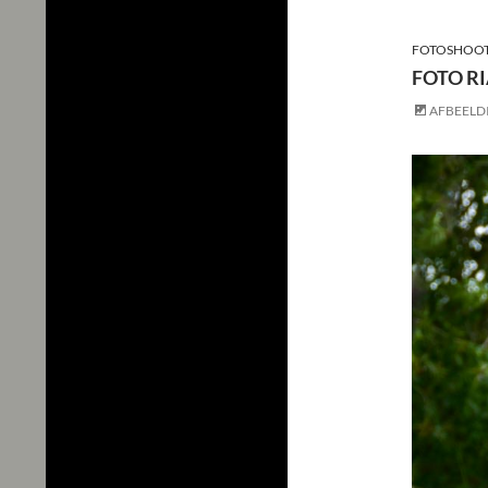
FOTOSHOOT
FOTO R
AFBEELD