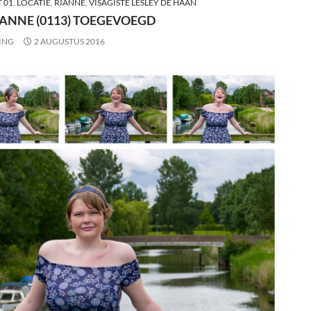
 01
,
LOCATIE
,
RIANNE
,
VISAGISTE LESLEY DE HAAN
IANNE (0113) TOEGEVOEGD
ING
2 AUGUSTUS 2016