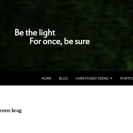
GA NAAR DE INHOUD
HOME
BLOG
OVER STUDIO TJEERD
PORTFO
even: brug