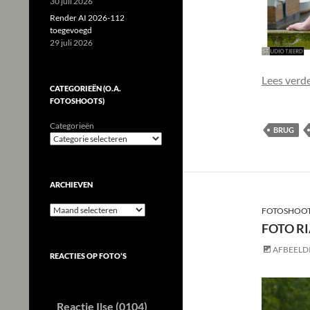
30 juli 2026
Render AI 2026-112
toegevoegd
29 juli 2026
Lees verd
CATEGORIEËN (O.A.
FOTOSHOOTS)
Categorieën
BRUG
ARCHIEVEN
Archieven
FOTOSHOOT
FOTO R
AFBEELD
REACTIES OP FOTO’S
Reactie Ilse (0104)