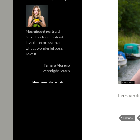
Magnificent portrait!
Superb colour contrast,
love the expression and
what a wonderful pose.
Love it!
Tamara Moreno
Verenigde Staten
Meer over deze foto
Lees verd
BRUG