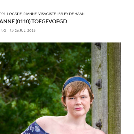
 01
,
LOCATIE
,
RIANNE
,
VISAGISTE LESLEY DE HAAN
IANNE (0110) TOEGEVOEGD
ING
26 JULI 2016