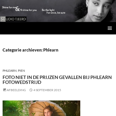
Studio Tjeerd
GA
PRIMAI
NAAR
MENU
DE
INHOUD
Categorie archieven: Phlearn
PHLEARN
,
PIEN
FOTO NIET IN DE PRIJZEN GEVALLEN BIJ PHLEARN
FOTOWEDSTRIJD
AFBEELDING
4 SEPTEMBER 2015