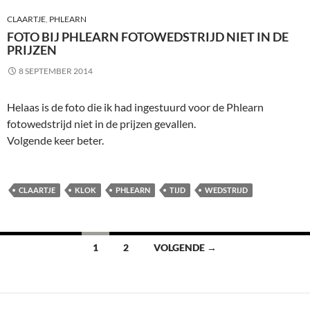
CLAARTJE
,
PHLEARN
FOTO BIJ PHLEARN FOTOWEDSTRIJD NIET IN DE
PRIJZEN
8 SEPTEMBER 2014
Helaas is de foto die ik had ingestuurd voor de Phlearn
fotowedstrijd niet in de prijzen gevallen.
Volgende keer beter.
CLAARTJE
KLOK
PHLEARN
TIJD
WEDSTRIJD
Berichten
1
2
VOLGENDE →
navigatie