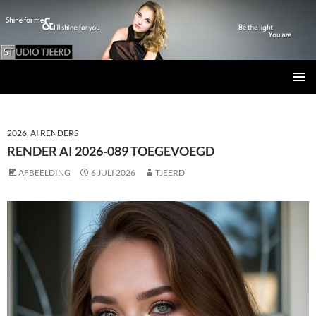
Studio Tjeerd
GA
PRIMAI
NAAR
MENU
DE
INHOUD
2026
,
AI RENDERS
RENDER AI 2026-089 TOEGEVOEGD
AFBEELDING
6 JULI 2026
TJEERD