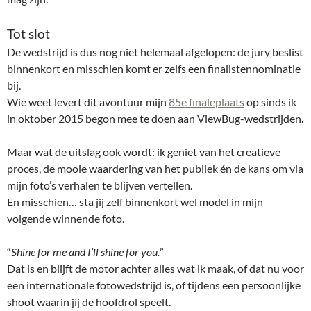
Tot slot
De wedstrijd is dus nog niet helemaal afgelopen: de jury beslist
binnenkort en misschien komt er zelfs een finalistennominatie
bij.
Wie weet levert dit avontuur mijn
85e finaleplaats
op sinds ik
in oktober 2015 begon mee te doen aan ViewBug-wedstrijden.
Maar wat de uitslag ook wordt: ik geniet van het creatieve
proces, de mooie waardering van het publiek én de kans om via
mijn foto’s verhalen te blijven vertellen.
En misschien… sta jij zelf binnenkort wel model in mijn
volgende winnende foto.
“
Shine for me and I’ll shine for you.
”
Dat is en blijft de motor achter alles wat ik maak, of dat nu voor
een internationale fotowedstrijd is, of tijdens een persoonlijke
shoot waarin jíj de hoofdrol speelt.