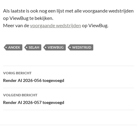
Als laatste is ook nog een lijst met alle voorgaande wedstrijden
op ViewBug te bekijken.
Meer van de
voorgaande wedstrijden
op ViewBug.
ANOEK
SELAH
VIEWBUG
WEDSTRIJD
Bericht
VORIG BERICHT
navigatie
Render AI 2026-056 toegevoegd
VOLGEND BERICHT
Render AI 2026-057 toegevoegd