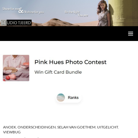
Studio Tjeerd
GA
PRIMAI
NAAR
MENU
DE
INHOUD
ANOEK
,
ONDERSCHEIDINGEN
,
SELAH VAN GOETHEM
,
UITGELICHT
,
VIEWBUG