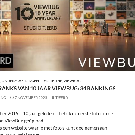
,
ONDERSCHEIDINGEN
,
PIEN
,
TELINE
,
VIEWBUG
 RANKS VAN 10 JAAR VIEWBUG: 34 RANKINGS
ING
7 NOVEMBER 2025
TJEERD
er 2015 – 10 jaar geleden – heb ik de eerste foto op de
an ViewBug geüpload.
s een website waar je met foto’s kunt deelnemen aan
n van allerlei soort.