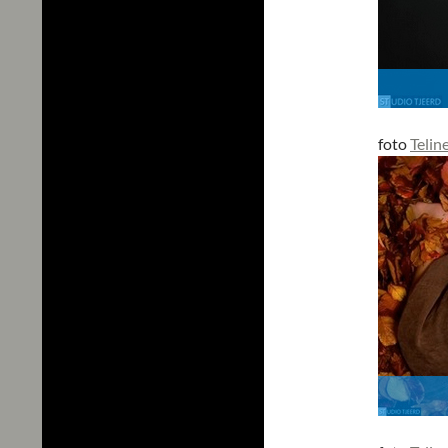
foto
Telin