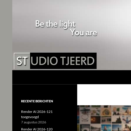
Studio Tjeerd
Shine for me and I'll shine for you
RECENTE BERICHTEN
Render AI 2026-121
toegevoegd
7 augustus 2026
Render AI 2026-120