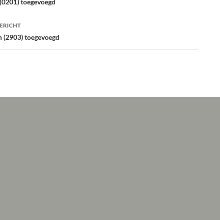
atie
 (0201) toegevoegd
ERICHT
n (2903) toegevoegd