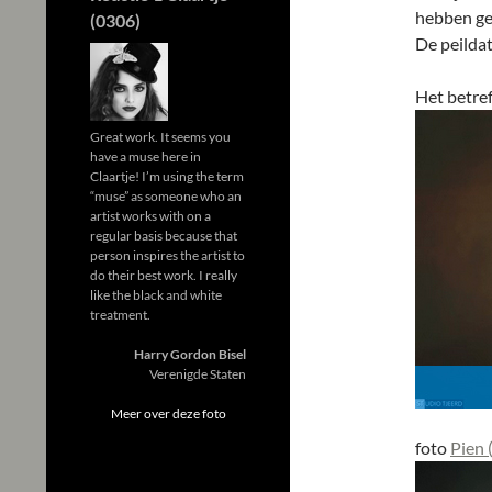
hebben ge
(0306)
De peilda
Het betref
Great work. It seems you
have a muse here in
Claartje! I’m using the term
“muse” as someone who an
artist works with on a
regular basis because that
person inspires the artist to
do their best work. I really
like the black and white
treatment.
Harry Gordon Bisel
Verenigde Staten
Meer over deze foto
foto
Pien 