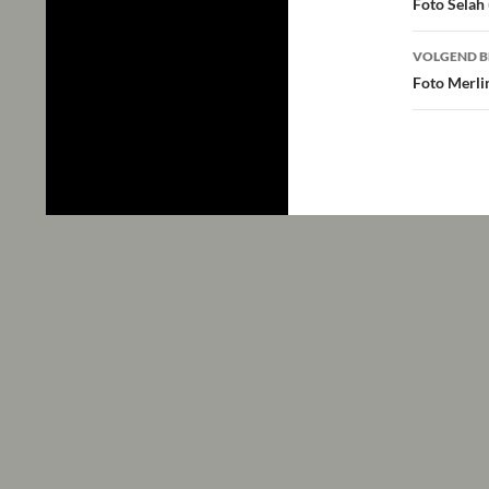
navig
Foto Selah
VOLGEND B
Foto Merli