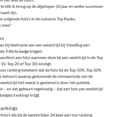
rie blik ik terug op de afgelopen 10 jaar en welke successen
haald zijn.
 volgende foto’s in de subserie Top Ranks.
k mee?
ks
an bij deelname aan een wedstrijd bij ViewBug een
mde
Trifecta badge
krijgen.
erdient een foto wanneer deze bij een wedstrijd in de Top
 10, Top 20 of Top 30) eindigt.
ass ranking betekent dat de foto bij de Top 10%, Top 20%
% behoort waarop gedurende de stemperiode van de
 wedstrijd het meest is gestemd is door het publiek.
jn – en dat gebeurt regelmatig – dat een foto per wedstrijd
adges/rankings krijgt.
Rankings
e foto’s die bij de wedstrijden 34 keer een top ranking