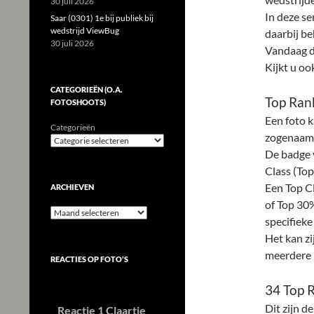
30 juli 2026
In deze se
Saar (0301) 1e bij publiek bij
wedstrijd ViewBug
daarbij be
30 juli 2026
Vandaag de
Kijkt u oo
CATEGORIEËN (O.A.
Top Ran
FOTOSHOOTS)
Een foto k
Categorieën
zogenaa
De badge v
Class (Top
Een Top Cl
ARCHIEVEN
of Top 30
Archieven
specifieke
Het kan zi
meerdere b
REACTIES OP FOTO’S
34 Top 
Dit zijn d
Reactie 1 Claartje