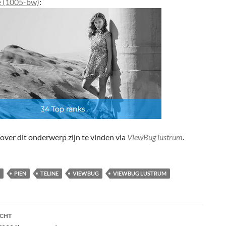
e (1005-bw)
:
 over dit onderwerp zijn te vinden via
ViewBug lustrum
.
PIEN
TELINE
VIEWBUG
VIEWBUG LUSTRUM
ht
ICHT