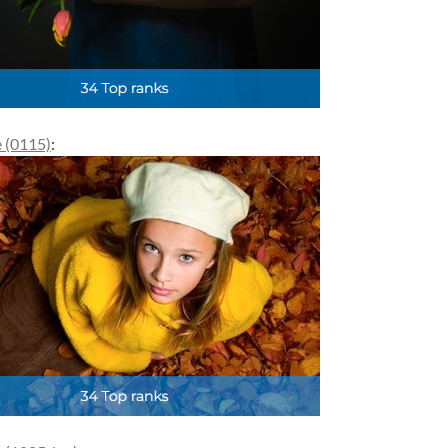
e (0115)
: