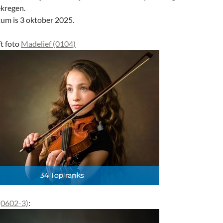
kregen.
tum is 3 oktober 2025.
t foto
Madelief (0104)
(0602-3)
: