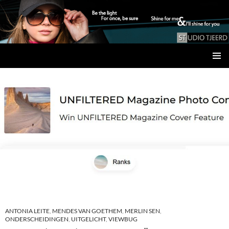
Studio Tjeerd
GA
PRIMAI
NAAR
MENU
DE
INHOUD
ANTONIA LEITE
,
MENDES VAN GOETHEM
,
MERLIN SEN
,
ONDERSCHEIDINGEN
,
UITGELICHT
,
VIEWBUG