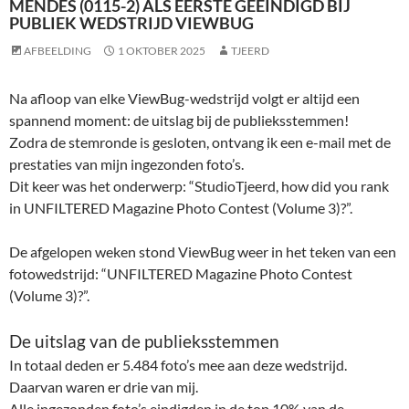
MENDES (0115-2) ALS EERSTE GEËINDIGD BIJ
PUBLIEK WEDSTRIJD VIEWBUG
AFBEELDING
1 OKTOBER 2025
TJEERD
Na afloop van elke ViewBug-wedstrijd volgt er altijd een
spannend moment: de uitslag bij de publieksstemmen!
Zodra de stemronde is gesloten, ontvang ik een e-mail met de
prestaties van mijn ingezonden foto’s.
Dit keer was het onderwerp: “StudioTjeerd, how did you rank
in UNFILTERED Magazine Photo Contest (Volume 3)?”.
De afgelopen weken stond ViewBug weer in het teken van een
fotowedstrijd: “UNFILTERED Magazine Photo Contest
(Volume 3)?”.
De uitslag van de publieksstemmen
In totaal deden er 5.484 foto’s mee aan deze wedstrijd.
Daarvan waren er drie van mij.
Alle ingezonden foto’s eindigden in de top 10% van de